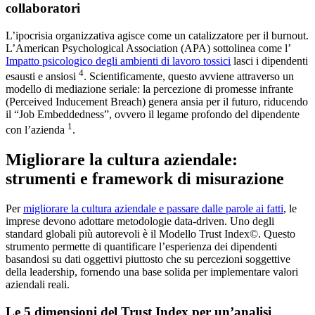
collaboratori
L’ipocrisia organizzativa agisce come un catalizzatore per il burnout.
L’American Psychological Association (APA) sottolinea come l’
Impatto psicologico degli ambienti di lavoro tossici
lasci i dipendenti
4
esausti e ansiosi
. Scientificamente, questo avviene attraverso un
modello di mediazione seriale: la percezione di promesse infrante
(Perceived Inducement Breach) genera ansia per il futuro, riducendo
il “Job Embeddedness”, ovvero il legame profondo del dipendente
1
con l’azienda
.
Migliorare la cultura aziendale:
strumenti e framework di misurazione
Per
migliorare la cultura aziendale e passare dalle parole ai fatti
, le
imprese devono adottare metodologie data-driven. Uno degli
standard globali più autorevoli è il Modello Trust Index©. Questo
strumento permette di quantificare l’esperienza dei dipendenti
basandosi su dati oggettivi piuttosto che su percezioni soggettive
della leadership, fornendo una base solida per implementare valori
aziendali reali.
Le 5 dimensioni del Trust Index per un’analisi