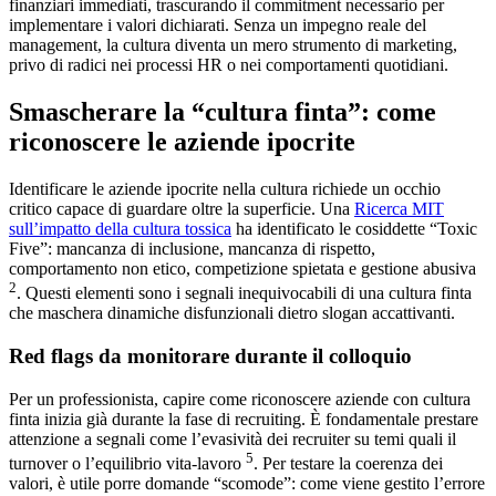
finanziari immediati, trascurando il commitment necessario per
implementare i valori dichiarati. Senza un impegno reale del
management, la cultura diventa un mero strumento di marketing,
privo di radici nei processi HR o nei comportamenti quotidiani.
Smascherare la “cultura finta”: come
riconoscere le aziende ipocrite
Identificare le aziende ipocrite nella cultura richiede un occhio
critico capace di guardare oltre la superficie. Una
Ricerca MIT
sull’impatto della cultura tossica
ha identificato le cosiddette “Toxic
Five”: mancanza di inclusione, mancanza di rispetto,
comportamento non etico, competizione spietata e gestione abusiva
2
. Questi elementi sono i segnali inequivocabili di una cultura finta
che maschera dinamiche disfunzionali dietro slogan accattivanti.
Red flags da monitorare durante il colloquio
Per un professionista, capire come riconoscere aziende con cultura
finta inizia già durante la fase di recruiting. È fondamentale prestare
attenzione a segnali come l’evasività dei recruiter su temi quali il
5
turnover o l’equilibrio vita-lavoro
. Per testare la coerenza dei
valori, è utile porre domande “scomode”: come viene gestito l’errore