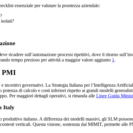
hecklist essenziale per valutare la prontezza aziendale:
a?
isolati?
mazione
deve ricadere sull’automazione processi ripetitivi, dove il ritorno sull’
berando tempo prezioso per attività a maggior valore aggiunto
1
.
le PMI
 incentivi governativi. La Strategia Italiana per l’Intelligenza Artif
otenza di calcolo e costi inferiori rispetto ai grandi modelli generalist
uppo. Per maggiori dettagli operativi, si rimanda alle
Linee Guida Ministe
 Italy
produttivo italiano. A differenza dei modelli massivi, gli SLM possono e
 contesti verticali. Questa visione, sostenuta dal MIMIT, permette alle 