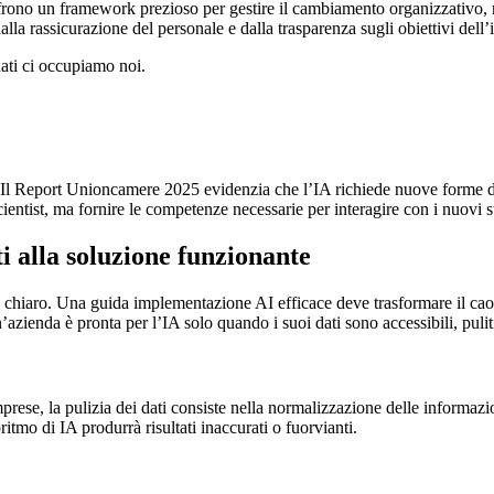
frono un framework prezioso per gestire il cambiamento organizzativo,
alla rassicurazione del personale e dalla trasparenza sugli obiettivi dell
dati ci occupiamo noi.
e. Il Report Unioncamere 2025 evidenzia che l’IA richiede nuove forme d
ientist, ma fornire le competenze necessarie per interagire con i nuovi 
i alla soluzione funzionante
 chiaro. Una guida implementazione AI efficace deve trasformare il caos
enda è pronta per l’IA solo quando i suoi dati sono accessibili, puliti 
ese, la pulizia dei dati consiste nella normalizzazione delle informazion
ritmo di IA produrrà risultati inaccurati o fuorvianti.