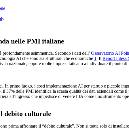
one
aly
enda nelle PMI italiane
ne è profondamente asimmetrica. Secondo i dati dell’
Osservatorio AI Pol
ecnologia AI che sono sia strutturali che economiche
1
. Il
Report Intesa 
vità nazionale, eppure molte imprese faticano a individuare il punto di
tici. In primo luogo, i costi implementazione AI per startup e piccole im
il 37% delle PMI identifica la scarsa qualità dei dati aziendali come il
riera all’ingresso che impedisce di vedere l’IA come uno strumento op
l debito culturale
ono prima affrontare il “debito culturale”. Non si tratta solo di install