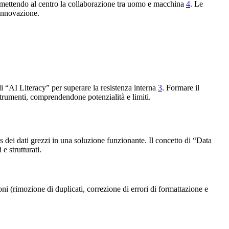
 mettendo al centro la collaborazione tra uomo e macchina
4
. Le
’innovazione.
i “AI Literacy” per superare la resistenza interna
3
. Formare il
strumenti, comprendendone potenzialità e limiti.
 dei dati grezzi in una soluzione funzionante. Il concetto di “Data
e strutturati.
i (rimozione di duplicati, correzione di errori di formattazione e