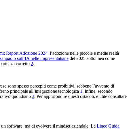
imi: Report Adozione 2024
, l’adozione nelle piccole e medie realtà
Sanpaolo sull’IA nelle imprese italiane
del 2025 sottolinea come
 partenza corretto
2
.
prese sono spesso percepiti come proibitivi, sebbene l’avvento di
 freno principale all’integrazione tecnologica
1
. Infine, secondo
erativo quotidiano
3
. Per approfondire questi ostacoli, è utile consultare
are un software, ma di evolvere il mindset aziendale. Le
Linee Guida