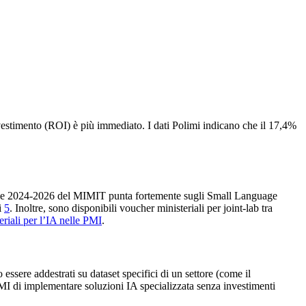
investimento (ROI) è più immediato. I dati Polimi indicano che il 17,4%
iciale 2024-2026 del MIMIT punta fortemente sugli Small Language
i
5
. Inoltre, sono disponibili voucher ministeriali per joint-lab tra
riali per l’IA nelle PMI
.
ssere addestrati su dataset specifici di un settore (come il
PMI di implementare soluzioni IA specializzata senza investimenti