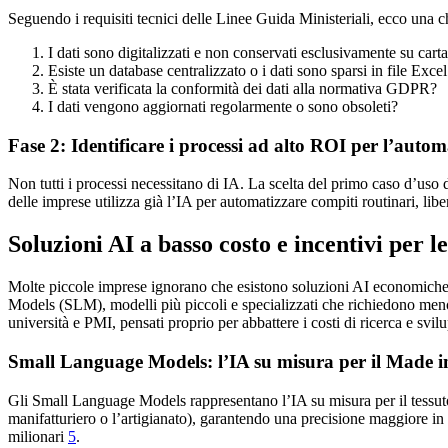
Seguendo i requisiti tecnici delle Linee Guida Ministeriali, ecco una c
I dati sono digitalizzati e non conservati esclusivamente su cart
Esiste un database centralizzato o i dati sono sparsi in file Excel 
È stata verificata la conformità dei dati alla normativa GDPR?
I dati vengono aggiornati regolarmente o sono obsoleti?
Fase 2: Identificare i processi ad alto ROI per l’auto
Non tutti i processi necessitano di IA. La scelta del primo caso d’uso 
delle imprese utilizza già l’IA per automatizzare compiti routinari, li
Soluzioni AI a basso costo e incentivi per 
Molte piccole imprese ignorano che esistono soluzioni AI economiche e
Models (SLM), modelli più piccoli e specializzati che richiedono meno p
università e PMI, pensati proprio per abbattere i costi di ricerca e svil
Small Language Models: l’IA su misura per il Made in
Gli Small Language Models rappresentano l’IA su misura per il tessuto 
manifatturiero o l’artigianato), garantendo una precisione maggiore in
milionari
5
.