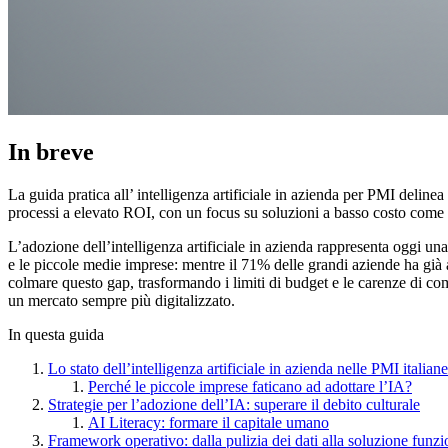
In breve
La guida pratica all’ intelligenza artificiale in azienda per PMI deline
processi a elevato ROI, con un focus su soluzioni a basso costo come
L’adozione dell’intelligenza artificiale in azienda rappresenta oggi una 
e le piccole medie imprese: mentre il 71% delle grandi aziende ha già
colmare questo gap, trasformando i limiti di budget e le carenze di co
un mercato sempre più digitalizzato.
In questa guida
Lo stato dell’intelligenza artificiale in azienda nelle PMI italiane
Perché le piccole imprese faticano ad adottare l’IA?
Strategie per l’adozione dell’IA: superare il debito culturale
AI Literacy: formare il capitale umano
Framework operativo: dalla pulizia dei dati alla soluzione funz