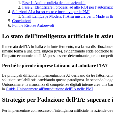
Fase 1: Audit e pulizia dei dati aziendali
Fase 2: Identificare i processi ad alto ROI per l’automazi
Soluzioni AI a basso costo e incentivi per le PMI
Small Language Models: l’IA su misura per il Made in It
Conclusioni
Fonti e Risorse Autorevoli
Lo stato dell’intelligenza artificiale in azi
Il mercato dell’IA in Italia è in forte fermento, ma la sua distribuzio
rimane ferma a una cifra singola (8%), evidenziando sfide adozione t
l’impatto economico dell’IA possa essere determinante per la competiti
Perché le piccole imprese faticano ad adottare l’IA?
Le principali difficoltà implementazione AI derivano da tre fattori cri
soluzioni scalabili stia cambiando questo paradigma. In secondo luogo, 
Unioncamere, la mancanza di competenze digitali interne crea una bar
la
Guida Unioncamere all’introduzione dell’IA nelle PMI
.
Strategie per l’adozione dell’IA: superare i
Per implementare con successo l’intelligenza artificiale, le aziende dev