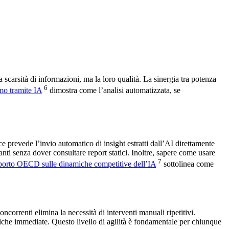
scarsità di informazioni, ma la loro qualità. La sinergia tra potenza
6
mo tramite IA
dimostra come l’analisi automatizzata, se
e prevede l’invio automatico di insight estratti dall’AI direttamente
i senza dover consultare report statici. Inoltre, sapere come usare
7
orto OECD sulle dinamiche competitive dell’IA
sottolinea come
orrenti elimina la necessità di interventi manuali ripetitivi.
iche immediate. Questo livello di agilità è fondamentale per chiunque