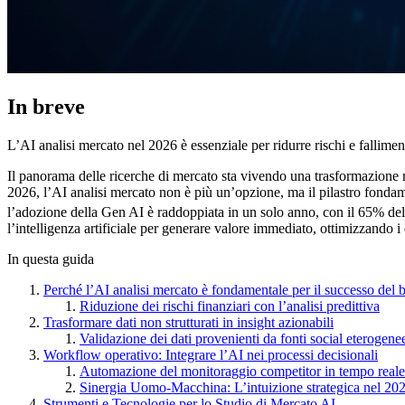
In breve
L’AI analisi mercato nel 2026 è essenziale per ridurre rischi e fallimen
Il panorama delle ricerche di mercato sta vivendo una trasformazione ra
2026, l’AI analisi mercato non è più un’opzione, ma il pilastro fonda
l’adozione della Gen AI è raddoppiata in un solo anno, con il 65% del
l’intelligenza artificiale per generare valore immediato, ottimizzando
In questa guida
Perché l’AI analisi mercato è fondamentale per il successo del 
Riduzione dei rischi finanziari con l’analisi predittiva
Trasformare dati non strutturati in insight azionabili
Validazione dei dati provenienti da fonti social eterogene
Workflow operativo: Integrare l’AI nei processi decisionali
Automazione del monitoraggio competitor in tempo reale
Sinergia Uomo-Macchina: L’intuizione strategica nel 20
Strumenti e Tecnologie per lo Studio di Mercato AI