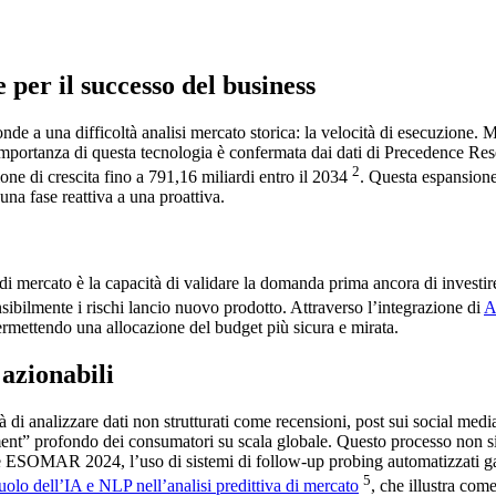
per il successo del business
ponde a una difficoltà analisi mercato storica: la velocità di esecuzione. 
’importanza di questa tecnologia è confermata dai dati di Precedence Re
2
one di crescita fino a 791,16 miliardi entro il 2034
. Questa espansione
una fase reattiva a una proattiva.
 mercato è la capacità di validare la domanda prima ancora di investire ca
nsibilmente i rischi lancio nuovo prodotto. Attraverso l’integrazione di
A
ermettendo una allocazione del budget più sicura e mirata.
 azionabili
à di analizzare dati non strutturati come recensioni, post sui social media
ment” profondo dei consumatori su scala globale. Questo processo non si
 ESOMAR 2024, l’uso di sistemi di follow-up probing automatizzati garan
5
olo dell’IA e NLP nell’analisi predittiva di mercato
, che illustra com