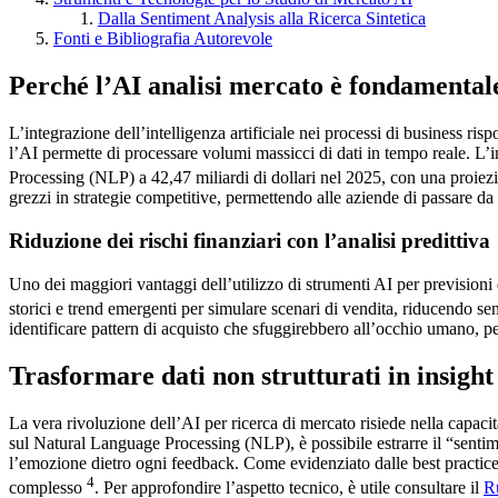
Dalla Sentiment Analysis alla Ricerca Sintetica
Fonti e Bibliografia Autorevole
Perché l’AI analisi mercato è fondamentale 
L’integrazione dell’intelligenza artificiale nei processi di business ris
l’AI permette di processare volumi massicci di dati in tempo reale. L
Processing (NLP) a 42,47 miliardi di dollari nel 2025, con una proiezi
grezzi in strategie competitive, permettendo alle aziende di passare da 
Riduzione dei rischi finanziari con l’analisi predittiva
Uno dei maggiori vantaggi dell’utilizzo di strumenti AI per previsioni di
storici e trend emergenti per simulare scenari di vendita, riducendo se
identificare pattern di acquisto che sfuggirebbero all’occhio umano, p
Trasformare dati non strutturati in insight
La vera rivoluzione dell’AI per ricerca di mercato risiede nella capacit
sul Natural Language Processing (NLP), è possibile estrarre il “senti
l’emozione dietro ogni feedback. Come evidenziato dalle best practice
4
complesso
. Per approfondire l’aspetto tecnico, è utile consultare il
Ru