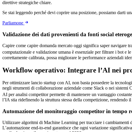
direttive strategiche chiare.
Se stai leggendo perché devi coprire una posizione, possiamo darti u
Parliamone
Validazione dei dati provenienti da fonti social eterog
Capire come capire domanda mercato oggi significa saper navigare tra f
computazionale e validazione umana è essenziale per filtrare i bot e l
correttamente calibrata, possa migliorare le performance aziendali ide
Workflow operativo: Integrare l’AI nei pro
Per ottimizzare lancio startup con AI, non basta possedere la tecnologi
negli strumenti di collaborazione aziendale come Slack o nei sistemi 
AI per analisi competitor permette di mantenere un vantaggio costant
l’IA stia ridefinendo la struttura stessa della competizione, rendendo 
Automazione del monitoraggio competitor in tempo r
Utilizzare algoritmi di Machine Learning per tracciare i cambiamenti di
L’automazione end-to-end garantisce che ogni variazione significativa