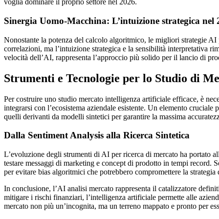
voglia dominare il proprio settore nel 2026.
Sinergia Uomo-Macchina: L’intuizione strategica nel
Nonostante la potenza del calcolo algoritmico, le migliori strategie AI 
correlazioni, ma l’intuizione strategica e la sensibilità interpretativa
velocità dell’AI, rappresenta l’approccio più solido per il lancio di pro
Strumenti e Tecnologie per lo Studio di M
Per costruire uno studio mercato intelligenza artificiale efficace, è ne
integrarsi con l’ecosistema aziendale esistente. Un elemento cruciale pe
quelli derivanti da modelli sintetici per garantire la massima accuratez
Dalla Sentiment Analysis alla Ricerca Sintetica
L’evoluzione degli strumenti di AI per ricerca di mercato ha portato al
testare messaggi di marketing e concept di prodotto in tempi record. Se
per evitare bias algoritmici che potrebbero compromettere la strategia d
In conclusione, l’AI analisi mercato rappresenta il catalizzatore definiti
mitigare i rischi finanziari, l’intelligenza artificiale permette alle az
mercato non più un’incognita, ma un terreno mappato e pronto per ess