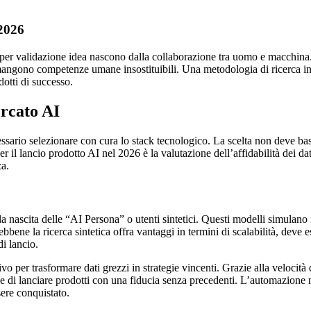
 2026
per validazione idea nascono dalla collaborazione tra uomo e macchina. L’
 rimangono competenze umane insostituibili. Una metodologia di ricerca int
dotti di successo.
ercato AI
cessario selezionare con cura lo stack tecnologico. La scelta non deve basa
r il lancio prodotto AI nel 2026 è la valutazione dell’affidabilità dei dat
za.
la nascita delle “AI Persona” o utenti sintetici. Questi modelli simulano
bbene la ricerca sintetica offra vantaggi in termini di scalabilità, deve
i lancio.
vo per trasformare dati grezzi in strategie vincenti. Grazie alla velocità d
iende di lanciare prodotti con una fiducia senza precedenti. L’automazione 
ere conquistato.