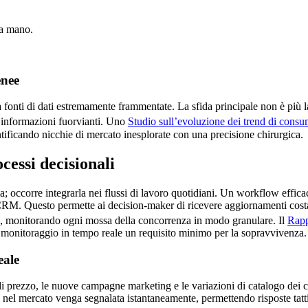
na mano.
enee
onti di dati estremamente frammentate. La sfida principale non è più la 
e informazioni fuorvianti. Uno
Studio sull’evoluzione dei trend di consu
ntificando nicchie di mercato inesplorate con una precisione chirurgica.
cessi decisionali
a; occorre integrarla nei flussi di lavoro quotidiani. Un workflow efficac
CRM. Questo permette ai decision-maker di ricevere aggiornamenti costant
e, monitorando ogni mossa della concorrenza in modo granulare. Il
Rapp
il monitoraggio in tempo reale un requisito minimo per la sopravvivenza.
eale
 prezzo, le nuove campagne marketing e le variazioni di catalogo dei conc
 nel mercato venga segnalata istantaneamente, permettendo risposte tatt