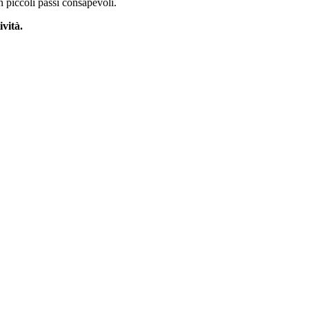
n piccoli passi consapevoli.
ività.