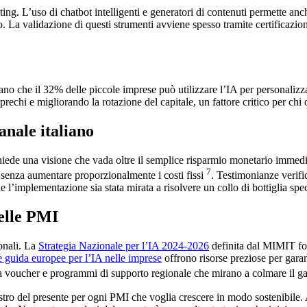
eting. L’uso di chatbot intelligenti e generatori di contenuti permette a
. La validazione di questi strumenti avviene spesso tramite certificazioni
dicano che il 32% delle piccole imprese può utilizzare l’IA per personali
prechi e migliorando la rotazione del capitale, un fattore critico per chi 
anale italiano
chiede una visione che vada oltre il semplice risparmio monetario immedi
7
tà senza aumentare proporzionalmente i costi fissi
. Testimonianze verifi
l’implementazione sia stata mirata a risolvere un collo di bottiglia spec
delle PMI
ionali. La
Strategia Nazionale per l’IA 2024-2026
definita dal MIMIT forn
 guida europee per l’IA nelle imprese
offrono risorse preziose per garant
 da voucher e programmi di supporto regionale che mirano a colmare il g
lastro del presente per ogni PMI che voglia crescere in modo sostenibile. 