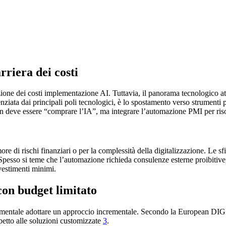
rriera dei costi
zione dei costi implementazione AI. Tuttavia, il panorama tecnologico att
iata dai principali poli tecnologici, è lo spostamento verso strumenti p
on deve essere “comprare l’IA”, ma integrare l’automazione PMI per risol
ore di rischi finanziari o per la complessità della digitalizzazione. Le 
 Spesso si teme che l’automazione richieda consulenze esterne proibitive
vestimenti minimi.
on budget limitato
damentale adottare un approccio incrementale. Secondo la European DI
petto alle soluzioni customizzate
3
.