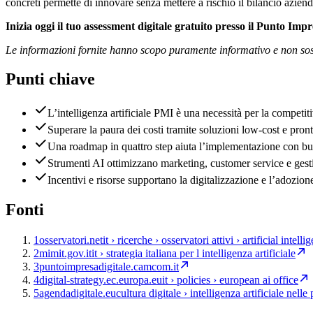
concreti permette di innovare senza mettere a rischio il bilancio aziend
Inizia oggi il tuo assessment digitale gratuito presso il Punto Impr
Le informazioni fornite hanno scopo puramente informativo e non sost
Punti chiave
L’intelligenza artificiale PMI è una necessità per la competiti
Superare la paura dei costi tramite soluzioni low-cost e pront
Una roadmap in quattro step aiuta l’implementazione con bud
Strumenti AI ottimizzano marketing, customer service e ges
Incentivi e risorse supportano la digitalizzazione e l’adozion
Fonti
1
osservatori.net
it › ricerche › osservatori attivi › artificial intelli
2
mimit.gov.it
it › strategia italiana per l intelligenza artificiale
3
puntoimpresadigitale.camcom.it
4
digital-strategy.ec.europa.eu
it › policies › european ai office
5
agendadigitale.eu
cultura digitale › intelligenza artificiale ne