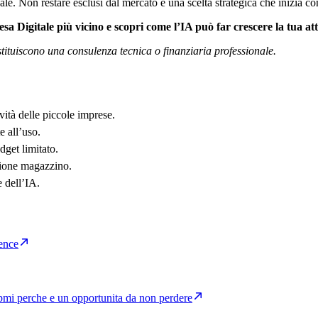
ale. Non restare esclusi dal mercato è una scelta strategica che inizia co
esa Digitale più vicino e scopri come l’IA può far crescere la tua att
ituiscono una consulenza tecnica o finanziaria professionale.
vità delle piccole imprese.
e all’uso.
get limitato.
tione magazzino.
e dell’IA.
gence
lle pmi perche e un opportunita da non perdere