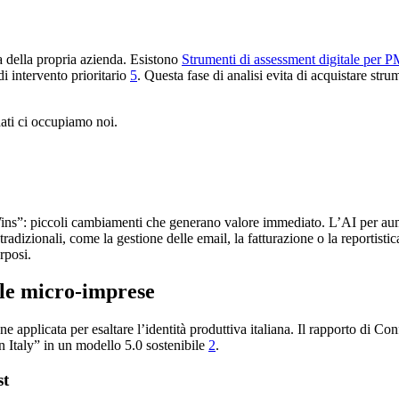
za della propria azienda. Esistono
Strumenti di assessment digitale per P
i intervento prioritario
5
. Questa fase di analisi evita di acquistare st
dati ci occupiamo noi.
Wins”: piccoli cambiamenti che generano valore immediato. L’AI per au
 tradizionali, come la gestione delle email, la fatturazione o la reportisti
rposi.
lle micro-imprese
pplicata per esaltare l’identità produttiva italiana. Il rapporto di Conf
in Italy” in un modello 5.0 sostenibile
2
.
st