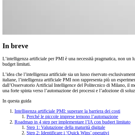
In breve
L’intelligenza artificiale per PMI è una necessità pragmatica, non un l
budget limitati.
L’idea che l’intelligenza artificiale sia un lusso riservato esclusivame
italiane, l’intelligenza artificiale PMI non rappresenta più un esperim
dall’Osservatorio Artificial Intelligence del Politecnico di Milano, il 
una forte spinta verso l’automazione dei processi e l’adozione di solu
In questa guida
Intelligenza artificiale PMI: superare la barriera dei costi
Perché le piccole imprese temono l’automazione
Roadmap in 4 step per implementare l’IA con budget limitato
Step 1: Valutazione della maturità digitale
Step 2: Identificare i ‘Quick Wins’ operativi