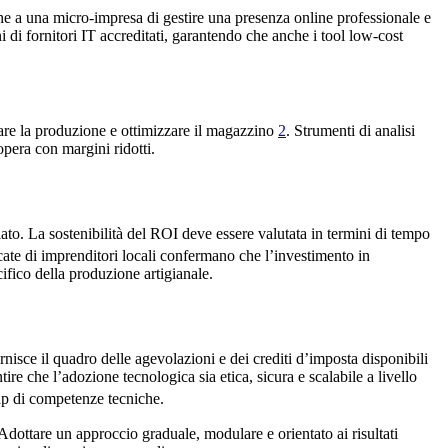
nche a una micro-impresa di gestire una presenza online professionale e
 di fornitori IT accreditati, garantendo che anche i tool low-cost
zzare la produzione e ottimizzare il magazzino
2
. Strumenti di analisi
opera con margini ridotti.
ato. La sostenibilità del ROI deve essere valutata in termini di tempo
cate di imprenditori locali confermano che l’investimento in
ifico della produzione artigianale.
isce il quadro delle agevolazioni e dei crediti d’imposta disponibili
ire che l’adozione tecnologica sia etica, sicura e scalabile a livello
ap di competenze tecniche.
Adottare un approccio graduale, modulare e orientato ai risultati