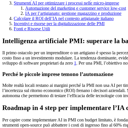
Strumenti AI per ottimizzare i processi nelle micro-imprese
Automazione del marketing e customer service low-cost
IA per l’artigianato: gestione magazzino e produzione
Calcolare il ROI dell’IA nel contesto artigianale italiano
Incentivi e risorse per la digitalizzazione delle PMI
Fonti e Risorse Utili
Intelligenza artificiale PMI: superare la ba
Il primo ostacolo per un imprenditore o un artigiano è spesso la perce
costo fisso a un investimento modulare. La tendenza dominante, evidenz
sviluppo di software proprietari da zero
1
. Per una PMI, l’obiettivo n
Perché le piccole imprese temono l’automazione
Molte realtà locali restano ai margini perché la PMI non usa AI per tim
l’incertezza sul ritorno economico (ROI) frenano i decisori aziendali.
autonoma che permettono di testare l’efficacia delle tecnologie con in
Roadmap in 4 step per implementare l’IA c
Per capire come implementare AI in PMI con budget limitato, è fon
strumenti open-source può abbattere i costi di ingresso fino al 60% ris