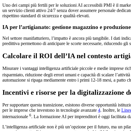
Uno dei campi più fertili per le soluzioni AI accessibili PMI è il mark
un servizio clienti attivo 24/7 senza dover assumere personale dedicato
rispettino standard di sicurezza e qualità elevati.
IA per l’artigianato: gestione magazzino e produzione
Nel settore manifatturiero, l’impatto è ancora più tangibile. I dati in
predittiva permettono di anticipare le scorte necessarie, riducendo gli s
Calcolare il ROI dell’IA nel contesto artigi
Misurare i vantaggi intelligenza artificiale piccole e medie imprese ri
risparmiato, riduzione degli errori umani e capacità di scalare l’attivi
automazione si ripaga mediamente entro i primi 12-18 mesi, a patto che 
Incentivi e risorse per la digitalizzazione 
Per supportare questa transizione, esistono diverse opportunità istituz
per le imprese che investono in tecnologie avanzate
4
. Inoltre, le
Linee
6
internazionale
. La formazione AI per imprenditori è oggi facilitata
L’intelligenza artificiale non è più un’opzione per il futuro, ma un pi