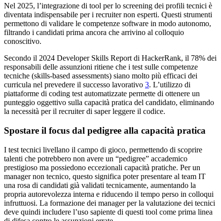
Nel 2025, l’integrazione di tool per lo screening dei profili tecnici è
diventata indispensabile per i recruiter non esperti. Questi strumenti
permettono di validare le competenze software in modo autonomo,
filtrando i candidati prima ancora che arrivino al colloquio
conoscitivo.
Secondo il 2024 Developer Skills Report di HackerRank, il 78% dei
responsabili delle assunzioni ritiene che i test sulle competenze
tecniche (skills-based assessments) siano molto più efficaci dei
curricula nel prevedere il successo lavorativo
3
. L’utilizzo di
piattaforme di coding test automatizzate permette di ottenere un
punteggio oggettivo sulla capacità pratica del candidato, eliminando
la necessità per il recruiter di saper leggere il codice.
Spostare il focus dal pedigree alla capacità pratica
I test tecnici livellano il campo di gioco, permettendo di scoprire
talenti che potrebbero non avere un “pedigree” accademico
prestigioso ma possiedono eccezionali capacità pratiche. Per un
manager non tecnico, questo significa poter presentare al team IT
una rosa di candidati già validati tecnicamente, aumentando la
propria autorevolezza interna e riducendo il tempo perso in colloqui
infruttuosi. La formazione dei manager per la valutazione dei tecnici
deve quindi includere l’uso sapiente di questi tool come prima linea
di difesa contro le assunzioni errate.