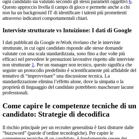
ogni candidato sia valutato secondo gli stessi parametri oggettivi
6
.
Questo approccio livella il campo di gioco e permette anche a chi
non ha un background IT di identificare i talenti più promettenti
attraverso indicatori comportamentali chiari.
Interviste strutturate vs Intuizione: I dati di Google
I dati pubblicati da Google re:Work rivelano che le interviste
strutturate, in cui ogni candidato risponde alle stesse domande
valutate con una scala standardizzata, sono fino a due volte più
efficaci nel prevedere le prestazioni lavorative rispetto alle interviste
non strutturate
1
. Per un manager non tecnico, questo significa che
seguire un protocollo predefinito è scientificamente più affidabile del
tentativo di “improvvisare” una discussione tecnica. La
standardizzazione elimina l’effetto alone, dove la simpatia o la
proprietà di linguaggio del candidato potrebbero mascherare lacune
professionali.
Come capire le competenze tecniche di un
candidato: Strategie di decodifica
Il rischio principale per un recruiter generalista è farsi distrarre dalle
“buzzword” (parole d’ordine tecnologiche). Per capire le
competenze tecniche di un candidato, è fondamentale creare dei