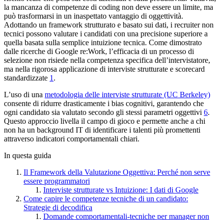
la mancanza di competenze di coding non deve essere un limite, ma
può trasformarsi in un inaspettato vantaggio di oggettività.
Adottando un framework strutturato e basato sui dati, i recruiter non
tecnici possono valutare i candidati con una precisione superiore a
quella basata sulla semplice intuizione tecnica. Come dimostrato
dalle ricerche di Google re:Work, l’efficacia di un processo di
selezione non risiede nella competenza specifica dell’intervistatore,
ma nella rigorosa applicazione di interviste strutturate e scorecard
standardizzate
1
.
L’uso di una
metodologia delle interviste strutturate (UC Berkeley)
consente di ridurre drasticamente i bias cognitivi, garantendo che
ogni candidato sia valutato secondo gli stessi parametri oggettivi
6
.
Questo approccio livella il campo di gioco e permette anche a chi
non ha un background IT di identificare i talenti più promettenti
attraverso indicatori comportamentali chiari.
In questa guida
Il Framework della Valutazione Oggettiva: Perché non serve
essere programmatori
Interviste strutturate vs Intuizione: I dati di Google
Come capire le competenze tecniche di un candidato:
Strategie di decodifica
Domande comportamentali-tecniche per manager non