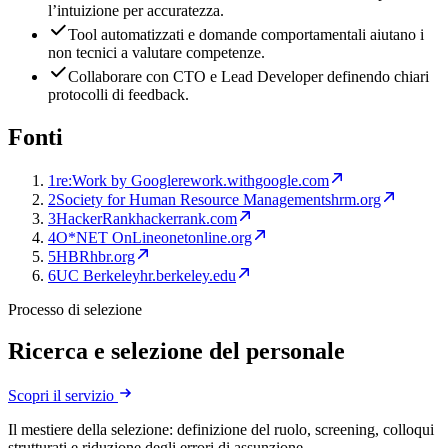
l’intuizione per accuratezza.
Tool automatizzati e domande comportamentali aiutano i
non tecnici a valutare competenze.
Collaborare con CTO e Lead Developer definendo chiari
protocolli di feedback.
Fonti
1
re:Work by Google
rework.withgoogle.com
2
Society for Human Resource Management
shrm.org
3
HackerRank
hackerrank.com
4
O*NET OnLine
onetonline.org
5
HBR
hbr.org
6
UC Berkeley
hr.berkeley.edu
Processo di selezione
Ricerca e selezione del personale
Scopri il servizio
Il mestiere della selezione: definizione del ruolo, screening, colloqui
strutturati e riduzione degli errori di assunzione.