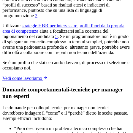
“profili di successo” basati su risultati attesi e indicatori di
performance, piuttosto che su una lista di linguaggi di
programmazione
2
.
Utilizzare
strategie HBR per intervistare profili fuori dalla propria
area di competenza
aiuta a focalizzarsi sulla coerenza del
ragionamento del candidato
5
. Se un programmatore non è in grado
di spiegare un concetto complesso in termini semplici, potrebbe non
averne una padronanza profonda o, altrettanto grave, potrebbe avere
difficoltà a collaborare con i reparti non tecnici dell’azienda.
Se è un profilo che stai cercando davvero, di processo di selezione ci
occupiamo noi.
Vedi come lavoriamo
Domande comportamentali-tecniche per manager
non esperti
Le domande per colloqui tecnici per manager non tecnici
dovrebbero indagare il “come” e il “perché” dietro le scelte passate.
Esempi efficaci includono:
“Puoi descrivermi un problema tecnico complesso che hai