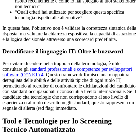
risolto recentemente e come lo hai spiegato ai tuoi stakeholder
non tecnici?”
“Quali criteri hai utilizzato per scegliere questa specifica
tecnologia rispetto alle alternative?”
In questa fase, l’obiettivo non è validare la correttezza sintattica della
risposta, ma valutare la chiarezza espositiva, la capacità di astrazione
e la logica decisionale attraverso una scorecard predefinita.
Decodificare il linguaggio IT: Oltre le buzzword
Per evitare di cadere nella trappola della terminologia, è utile
consultare gli
standard professionali e competenze per sviluppatori
software (O*NET)
4
. Questo framework fornisce una mappatura
dettagliata delle abilità e delle attività tipiche di ogni ruolo IT,
permettendo al recruiter di confrontare le dichiarazioni del candidato
con standard occupazionali riconosciuti a livello internazionale. Se il
candidato cita tecnologie che non corrispondono al suo livello di
esperienza o al ruolo descritto negli standard, questo rappresenta un
segnale di allerta (red flag) immediato.
Tool e Tecnologie per lo Screening
Tecnico Automatizzato