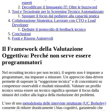
esperti
Decodificare il linguaggio IT: Oltre le buzzword
Tool e Tecnologie per lo Screening Tecnico Automatizzato
Spostare il focus dal pedigree alla capacità pratica
Collaborazione Strategica: Lavorare con CTO e Lead
Developer
Definire il protocollo di feedback tecnico
Conclusioni
Fonti e Risorse Autorevoli
Il Framework della Valutazione
Oggettiva: Perché non serve essere
programmatori
Nel recruiting tecnico per non tecnici, il segreto non è imparare a
programmare, ma imparare a misurare. Un approccio data-driven
permette di superare la “soggezione tecnica” e di concentrarsi su
competenze osservabili e risultati misurabili. Valutare un profilo
tecnico senza essere un tecnico significa spostare il focus dalla
sintassi del codice alla logica della risoluzione dei problemi.
L’uso di una
metodologia delle interviste strutturate (UC Berkeley)
consente di ridurre drasticamente i bias cognitivi, garantendo che