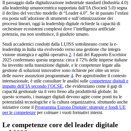
Il passaggio dalla digitalizzazione industriale standard (Industria 4.0)
alla leadership umanocentrica supportata dall’IA (Società 5.0) segna
il declino del vecchio modello di “Leader 4.0”. Se in passato l’enfasi
era posta sull’adozione di strumenti e sull’ottimizzazione dei
processi lineari, oggi la leadership digitale richiede la capacità di
orchestrare ecosistemi complessi dove l’intelligenza artificiale
potenzia, ma non sostituisce, il giudizio umano.
Studi accademici condotti dalla LUISS sottolineano come la e-
leadership in Italia stia evolvendo verso una gestione che integra
visione strategica e agilità operativa
2
. I dati del Rapporto Excelsior
2025 confermano questa urgenza: circa il 72% delle imprese italiane
ha investito nella transizione digitale, e le competenze legate alla
gestione di soluzioni innovative sono richieste per oltre un terzo
delle nuove assunzioni programmate
4
. Per approfondire il contesto
internazionale, è utile consultare le analisi sulle
competenze digitali e
impatto dell’IA secondo l’OCSE
, che evidenziano come il gap di
capacità gestionale sia il vero freno alla produttività globale. In
questo scenario, i manager digitali devono agire come ponti tra le
potenzialità tecnologiche e la cultura organizzativa, sfruttando anche
iniziative come il
Programma Europa Digitale: strategie e fondi UE
per le competenze
per colmare i vuoti formativi interni.
Le competenze core del leader digitale