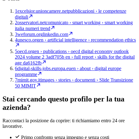
1
excelsior.unioncamere.net
pubblicazioni › le competenze
digitali
2
osservatori.net
comunicato › smart working › smart working
italia numeri trend
3
weforum.org
linkedin.com
4
unesco.org
en › artificial intelligence › recommendation ethics
5
oecd.org
en › publications › oecd digital economy outlook
2024 volume 2 3adf705b en › full report › skills for the digital
age da6162fb
6
digital-skills-jobs.europa.eu
en › about › digital europe
programme
7
mimit.gov.it
images › stories › documenti › Slide Transizione
50 MIMIT
Stai cercando questo profilo per la tua
azienda?
Raccontaci la posizione da coprire: ti richiamiamo entro 24 ore
lavorative.
Primo confronto senza impegno e senza costi