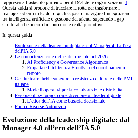
rappresenta l’ostacolo primario per il 19% delle organizzazioni
3
.
Questa guida si propone di tracciare la rotta per trasformare i
manager odierni in leader digitali capaci di navigare l’integrazione
tra intelligenza artificiale e gestione dei talenti, superando i gap
strutturali che ancora frenano molte realtà produttive.
In questa guida
Evoluzione della leadership digitale: dal Manager 4.0 all’era
dell’IA 5.0
Le competenze core del leader digitale nel 2026
AI Proficiency e Governance Algoritmica
Empatia e Intelligenza Emotiva nel coordinamento
remoto
Gestire team ibridi: superare la resistenza culturale nelle PMI
italiane
Modelli operativi per la collaborazione distribuita
Percorso di sviluppo: come diventare un leader digitale
L’etica dell’IA come bussola decisionale
Fonti e Risorse Autorevoli
Evoluzione della leadership digitale: dal
Manager 4.0 all’era dell’IA 5.0