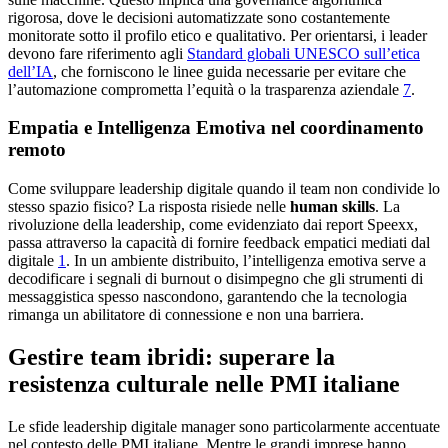
rigorosa, dove le decisioni automatizzate sono costantemente
monitorate sotto il profilo etico e qualitativo. Per orientarsi, i leader
devono fare riferimento agli
Standard globali UNESCO sull’etica
dell’IA
, che forniscono le linee guida necessarie per evitare che
l’automazione comprometta l’equità o la trasparenza aziendale
7
.
Empatia e Intelligenza Emotiva nel coordinamento
remoto
Come sviluppare leadership digitale quando il team non condivide lo
stesso spazio fisico? La risposta risiede nelle
human skills
. La
rivoluzione della leadership, come evidenziato dai report Speexx,
passa attraverso la capacità di fornire feedback empatici mediati dal
digitale
1
. In un ambiente distribuito, l’intelligenza emotiva serve a
decodificare i segnali di burnout o disimpegno che gli strumenti di
messaggistica spesso nascondono, garantendo che la tecnologia
rimanga un abilitatore di connessione e non una barriera.
Gestire team ibridi: superare la
resistenza culturale nelle PMI italiane
Le sfide leadership digitale manager sono particolarmente accentuate
nel contesto delle PMI italiane. Mentre le grandi imprese hanno