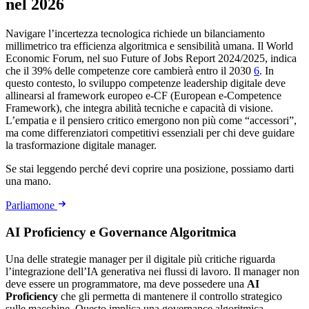
nel 2026
Navigare l’incertezza tecnologica richiede un bilanciamento
millimetrico tra efficienza algoritmica e sensibilità umana. Il World
Economic Forum, nel suo Future of Jobs Report 2024/2025, indica
che il 39% delle competenze core cambierà entro il 2030
6
. In
questo contesto, lo sviluppo competenze leadership digitale deve
allinearsi al framework europeo e-CF (European e-Competence
Framework), che integra abilità tecniche e capacità di visione.
L’empatia e il pensiero critico emergono non più come “accessori”,
ma come differenziatori competitivi essenziali per chi deve guidare
la trasformazione digitale manager.
Se stai leggendo perché devi coprire una posizione, possiamo darti
una mano.
Parliamone
AI Proficiency e Governance Algoritmica
Una delle strategie manager per il digitale più critiche riguarda
l’integrazione dell’IA generativa nei flussi di lavoro. Il manager non
deve essere un programmatore, ma deve possedere una
AI
Proficiency
che gli permetta di mantenere il controllo strategico
sulle macchine. Questo implica una governance algoritmica