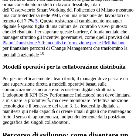
ormai consolidato modelli di lavoro flessibile, i dati
dell’Osservatorio Smart Working del Politecnico di Milano mostrano
una controtendenza nelle PMI, con una riduzione dei lavoratori da
remoto del 7,7%
5
. Questa resistenza al cambiamento manager
digitale è spesso figlia di una cultura del controllo visivo piuttosto
che del risultato. Per superare queste barriere, è fondamentale che i
manager sfruttino gli incentivi governativi, come quelli previsti dal
Piano Transizione 5.0: incentivi e formazione per le PMI italiane
,
per finanziare percorsi di Change Management che trasformino la
10
mentalità aziendale
.
Modelli operativi per la collaborazione distribuita
Per gestire efficacemente i team ibridi, il manager deve passare da
una supervisione diretta a modelli operativi basati sulla
comunicazione asincrona e su ecosistemi digitali strutturati.
L’adoption di KPI (Key Performance Indicators) non deve limitarsi
a misurare la produttività, ma deve monitorare l’effettiva adozione
tecnologica e il benessere del team
3
. La leadership digitale si
manifesta qui nella capacità di creare rituali digitali che mantengano
forte il senso di appartenenza, indipendentemente dalla posizione
geografica dei singoli collaboratori.
Percorso di sviluppo: come diventare un