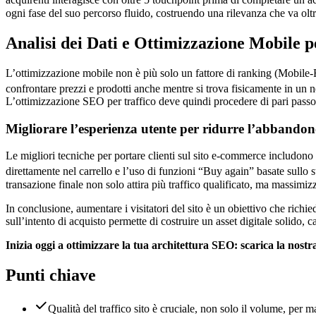
acquirenti interagisce con oltre 5 touchpoint prima di completare un a
ogni fase del suo percorso fluido, costruendo una rilevanza che va ol
Analisi dei Dati e Ottimizzazione Mobile pe
L’ottimizzazione mobile non è più solo un fattore di ranking (Mobile-F
confrontare prezzi e prodotti anche mentre si trova fisicamente in un
L’ottimizzazione SEO per traffico deve quindi procedere di pari passo c
Migliorare l’esperienza utente per ridurre l’abbando
Le migliori tecniche per portare clienti sul sito e-commerce includono 
direttamente nel carrello e l’uso di funzioni “Buy again” basate sullo 
transazione finale non solo attira più traffico qualificato, ma massimizz
In conclusione, aumentare i visitatori del sito è un obiettivo che richied
sull’intento di acquisto permette di costruire un asset digitale solido, 
Inizia oggi a ottimizzare la tua architettura SEO: scarica la nostr
Punti chiave
Qualità del traffico sito è cruciale, non solo il volume, per 