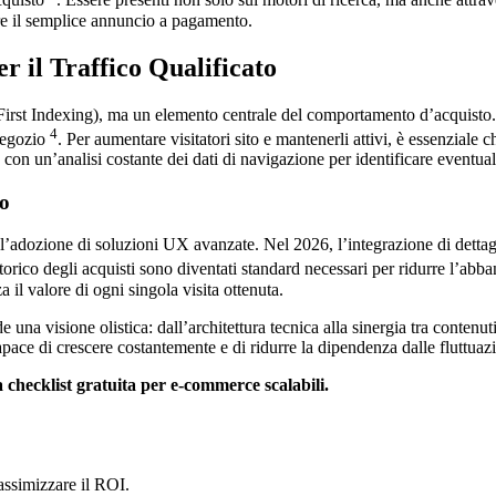
cquisto
. Essere presenti non solo sui motori di ricerca, ma anche attrave
tre il semplice annuncio a pagamento.
r il Traffico Qualificato
irst Indexing), ma un elemento centrale del comportamento d’acquisto. C
4
 negozio
. Per aumentare visitatori sito e mantenerli attivi, è essenziale 
on un’analisi costante dei dati di navigazione per identificare eventuali
no
l’adozione di soluzioni UX avanzate. Nel 2026, l’integrazione di dettagl
storico degli acquisti sono diventati standard necessari per ridurre l’ab
a il valore di ogni singola visita ottenuta.
e una visione olistica: dall’architettura tecnica alla sinergia tra contenuti
capace di crescere costantemente e di ridurre la dipendenza dalle fluttuazi
a checklist gratuita per e-commerce scalabili.
massimizzare il ROI.