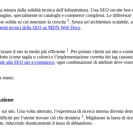
rga misura dalla solidità tecnica dell’infrastruttura. Una SEO on-site ben
pagine, specialmente in cataloghi e-commerce complessi. Le differenze pra
5
se solida su cui innestare la crescita
. Senza un’architettura scalabile, 
enti tecnici della SEO su MDN Web Docs
.
1
zzare il sito in modo più efficiente
. Per portare clienti sul sito e-c
dotto (come taglia o colore) e l’implementazione corretta dei tag canonici
ogle alla SEO per e-commerce
, ogni combinazione di attributi deve esser
na mano.
azione
 sul sito. Una volta atterrato, l’esperienza di ricerca interna diventa d
3
difficile per l’utente trovare ciò che desidera
. Migliorare la barra di ri
te, riducendo drasticamente il tasso di abbandono.