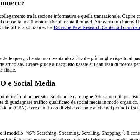
commerce
collegamento tra la sezione informativa e quella transazionale. Capire co
la separata, ma il motore che alimenta il funnel. Attraverso un internal l
 che offre la soluzione. Le
Ricerche Pew Research Center sul commerci
e delle query, che stanno diventando 2-3 volte più lunghe rispetto al p
rticolate. Creare guide all’acquisto basate sui dati reali di ricerca pe
e finale.
EO e Social Media
licità online per sito. Sebbene le campagne Ads siano utili per risultat
tte di guadagnare traffico qualificato da social media in modo organico, 
sizione (CPA) e crea un flusso di visite costante anche nei periodi di so
2
are il modello “4S”: Searching, Streaming, Scrolling, Shopping
. Il co
2