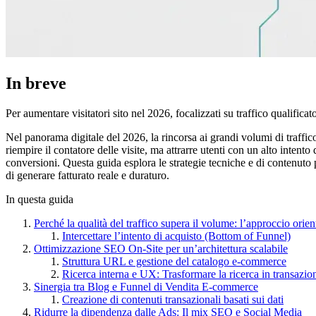
In breve
Per aumentare visitatori sito nel 2026, focalizzati su traffico qualific
Nel panorama digitale del 2026, la rincorsa ai grandi volumi di traffico
riempire il contatore delle visite, ma attrarre utenti con un alto intent
conversioni. Questa guida esplora le strategie tecniche e di contenuto 
di generare fatturato reale e duraturo.
In questa guida
Perché la qualità del traffico supera il volume: l’approccio orie
Intercettare l’intento di acquisto (Bottom of Funnel)
Ottimizzazione SEO On-Site per un’architettura scalabile
Struttura URL e gestione del catalogo e-commerce
Ricerca interna e UX: Trasformare la ricerca in transazio
Sinergia tra Blog e Funnel di Vendita E-commerce
Creazione di contenuti transazionali basati sui dati
Ridurre la dipendenza dalle Ads: Il mix SEO e Social Media