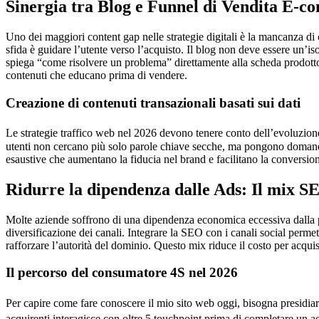
Sinergia tra Blog e Funnel di Vendita E-
Uno dei maggiori content gap nelle strategie digitali è la mancanza di 
sfida è guidare l’utente verso l’acquisto. Il blog non deve essere un’iso
spiega “come risolvere un problema” direttamente alla scheda prodotto
contenuti che educano prima di vendere.
Creazione di contenuti transazionali basati sui dati
Le strategie traffico web nel 2026 devono tenere conto dell’evoluzion
utenti non cercano più solo parole chiave secche, ma pongono domande a
esaustive che aumentano la fiducia nel brand e facilitano la conversion
Ridurre la dipendenza dalle Ads: Il mix S
Molte aziende soffrono di una dipendenza economica eccessiva dalla pubb
diversificazione dei canali. Integrare la SEO con i canali social perme
rafforzare l’autorità del dominio. Questo mix riduce il costo per acqui
Il percorso del consumatore 4S nel 2026
Per capire come fare conoscere il mio sito web oggi, bisogna presidi