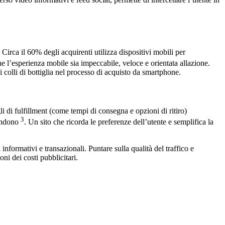
rso video informativi e feed social, permette di intercettare l’utente in
irca il 60% degli acquirenti utilizza dispositivi mobili per
che l’esperienza mobile sia impeccabile, veloce e orientata allazione.
 colli di bottiglia nel processo di acquisto da smartphone.
i di fulfillment (come tempi di consegna e opzioni di ritiro)
3
bandono
. Un sito che ricorda le preferenze dell’utente e semplifica la
 informativi e transazionali. Puntare sulla qualità del traffico e
oni dei costi pubblicitari.