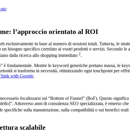
cato
lume: l’approccio orientato al ROI
b esclusivamente in base al numero di sessioni totali. Tuttavia, le strate
 un bisogno specifico correlato ai vostri prodotti o servizi. Secondo le 
2
iano dalla ricerca allo shopping immediato
.
ca” è fondamentale. Mentre le keyword generiche portano massa, le keywo
curiosità si trasforma in necessità, ottimizzando ogni touchpoint per off
 Think with Google
.
è necessario focalizzarsi sul “Bottom of Funnel” (BoF). Questo significa 
dello]”. Attraverso anni di consulenza SEO specializzata, è emerso che 
specifiche sulla manutenzione, sulla compatibilità o sui benefici reali 
ttura scalabile