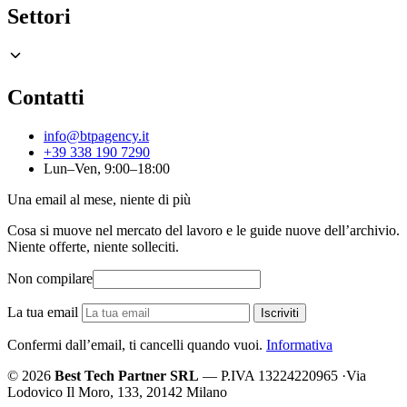
Settori
Contatti
info@btpagency.it
+39 338 190 7290
Lun–Ven, 9:00–18:00
Una email al mese, niente di più
Cosa si muove nel mercato del lavoro e le guide nuove dell’archivio.
Niente offerte, niente solleciti.
Non compilare
La tua email
Iscriviti
Confermi dall’email, ti cancelli quando vuoi.
Informativa
© 2026
Best Tech Partner SRL
— P.IVA 13224220965
·
Via
Lodovico Il Moro, 133, 20142 Milano