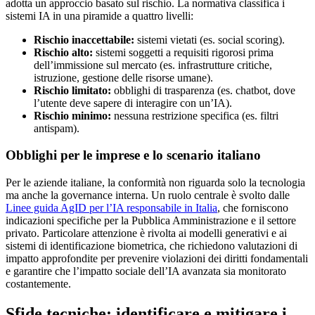
adotta un approccio basato sul rischio. La normativa classifica i
sistemi IA in una piramide a quattro livelli:
Rischio inaccettabile:
sistemi vietati (es. social scoring).
Rischio alto:
sistemi soggetti a requisiti rigorosi prima
dell’immissione sul mercato (es. infrastrutture critiche,
istruzione, gestione delle risorse umane).
Rischio limitato:
obblighi di trasparenza (es. chatbot, dove
l’utente deve sapere di interagire con un’IA).
Rischio minimo:
nessuna restrizione specifica (es. filtri
antispam).
Obblighi per le imprese e lo scenario italiano
Per le aziende italiane, la conformità non riguarda solo la tecnologia
ma anche la governance interna. Un ruolo centrale è svolto dalle
Linee guida AgID per l’IA responsabile in Italia
, che forniscono
indicazioni specifiche per la Pubblica Amministrazione e il settore
privato. Particolare attenzione è rivolta ai modelli generativi e ai
sistemi di identificazione biometrica, che richiedono valutazioni di
impatto approfondite per prevenire violazioni dei diritti fondamentali
e garantire che l’impatto sociale dell’IA avanzata sia monitorato
costantemente.
Sfide tecniche: identificare e mitigare i