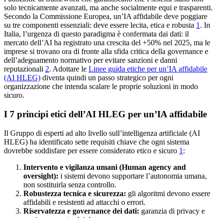
solo tecnicamente avanzati, ma anche socialmente equi e trasparenti.
Secondo la Commissione Europea, un’IA affidabile deve poggiare
su tre componenti essenziali: deve essere lecita, etica e robusta
1
. In
Italia, l’urgenza di questo paradigma è confermata dai dati: il
mercato dell’AI ha registrato una crescita del +50% nel 2025, ma le
imprese si trovano ora di fronte alla sfida critica della governance e
dell’adeguamento normativo per evitare sanzioni e danni
reputazionali
2
. Adottare le
Linee guida etiche per un’IA affidabile
(AI HLEG)
diventa quindi un passo strategico per ogni
organizzazione che intenda scalare le proprie soluzioni in modo
sicuro.
I 7 principi etici dell’AI HLEG per un’IA affidabile
Il Gruppo di esperti ad alto livello sull’intelligenza artificiale (AI
HLEG) ha identificato sette requisiti chiave che ogni sistema
dovrebbe soddisfare per essere considerato etico e sicuro
1
:
Intervento e vigilanza umani (Human agency and
oversight):
i sistemi devono supportare l’autonomia umana,
non sostituirla senza controllo.
Robustezza tecnica e sicurezza:
gli algoritmi devono essere
affidabili e resistenti ad attacchi o errori.
Riservatezza e governance dei dati:
garanzia di privacy e