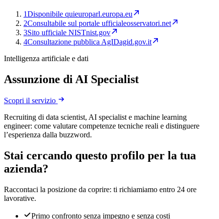
1
Disponibile qui
europarl.europa.eu
2
Consultabile sul portale ufficiale
osservatori.net
3
Sito ufficiale NIST
nist.gov
4
Consultazione pubblica AgID
agid.gov.it
Intelligenza artificiale e dati
Assunzione di AI Specialist
Scopri il servizio
Recruiting di data scientist, AI specialist e machine learning
engineer: come valutare competenze tecniche reali e distinguere
l’esperienza dalla buzzword.
Stai cercando questo profilo per la tua
azienda?
Raccontaci la posizione da coprire: ti richiamiamo entro 24 ore
lavorative.
Primo confronto senza impegno e senza costi