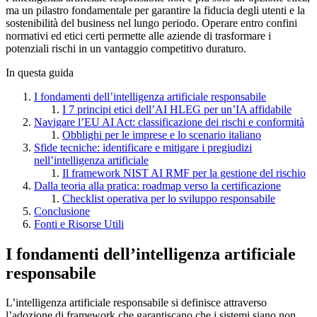
ma un pilastro fondamentale per garantire la fiducia degli utenti e la
sostenibilità del business nel lungo periodo. Operare entro confini
normativi ed etici certi permette alle aziende di trasformare i
potenziali rischi in un vantaggio competitivo duraturo.
In questa guida
I fondamenti dell’intelligenza artificiale responsabile
I 7 principi etici dell’AI HLEG per un’IA affidabile
Navigare l’EU AI Act: classificazione dei rischi e conformità
Obblighi per le imprese e lo scenario italiano
Sfide tecniche: identificare e mitigare i pregiudizi
nell’intelligenza artificiale
Il framework NIST AI RMF per la gestione del rischio
Dalla teoria alla pratica: roadmap verso la certificazione
Checklist operativa per lo sviluppo responsabile
Conclusione
Fonti e Risorse Utili
I fondamenti dell’intelligenza artificiale
responsabile
L’intelligenza artificiale responsabile si definisce attraverso
l’adozione di framework che garantiscano che i sistemi siano non