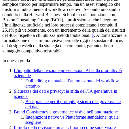
semplice trucco per risparmiare tempo, ma un asset strategico che
trasforma radicalmente il workflow creativo. Secondo uno studio
condotto dalla Harvard Business School in collaborazione con
Boston Consulting Group (BCG), i professionisti che integrano
l’intelligenza artificiale nei loro processi completano i compiti il
25,1% più velocemente, con un incremento della qualità dei risultati
del 40% rispetto a chi utilizza metodi tradizionali
1
. Automatizzare la
formattazione e la struttura visiva permette oggi di spostare il focus
dal design estetico alla strategia del contenuto, garantendo un
vantaggio competitivo misurabile.
In questa guida
L’impatto della creazione presentazioni AI sulla produttività
aziendale
Dall’editing manuale all’automazione del workflow
creativo
Sicurezza dei dati e privacy: la sfida dell’IA generativa in
azienda
Best practice per il prompting sicuro e la governance
dei dati
Brand Consistency e governance visiva nell’automazione
Integrazioni native vs Piattaforme standalone: quale
scegliere?
Il ruolo della revisione umana: l’uomo come supervisore