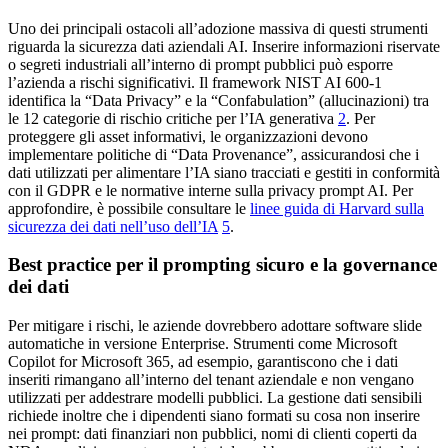
Uno dei principali ostacoli all’adozione massiva di questi strumenti
riguarda la sicurezza dati aziendali AI. Inserire informazioni riservate
o segreti industriali all’interno di prompt pubblici può esporre
l’azienda a rischi significativi. Il framework NIST AI 600-1
identifica la “Data Privacy” e la “Confabulation” (allucinazioni) tra
le 12 categorie di rischio critiche per l’IA generativa
2
. Per
proteggere gli asset informativi, le organizzazioni devono
implementare politiche di “Data Provenance”, assicurandosi che i
dati utilizzati per alimentare l’IA siano tracciati e gestiti in conformità
con il GDPR e le normative interne sulla privacy prompt AI. Per
approfondire, è possibile consultare le
linee guida di Harvard sulla
sicurezza dei dati nell’uso dell’IA
5
.
Best practice per il prompting sicuro e la governance
dei dati
Per mitigare i rischi, le aziende dovrebbero adottare software slide
automatiche in versione Enterprise. Strumenti come Microsoft
Copilot for Microsoft 365, ad esempio, garantiscono che i dati
inseriti rimangano all’interno del tenant aziendale e non vengano
utilizzati per addestrare modelli pubblici. La gestione dati sensibili
richiede inoltre che i dipendenti siano formati su cosa non inserire
nei prompt: dati finanziari non pubblici, nomi di clienti coperti da