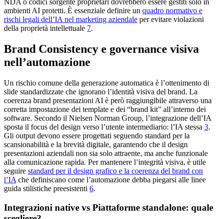
NDA o codici sorgente proprietari dovrebbero essere gestiti solo in
ambienti AI protetti. È essenziale definire un
quadro normativo e
rischi legali dell’IA nel marketing aziendale
per evitare violazioni
della proprietà intellettuale
7
.
Brand Consistency e governance visiva
nell’automazione
Un rischio comune della generazione automatica è l’ottenimento di
slide standardizzate che ignorano l’identità visiva del brand. La
coerenza brand presentazioni AI è però raggiungibile attraverso una
corretta impostazione dei template e dei “brand kit” all’interno dei
software. Secondo il Nielsen Norman Group, l’integrazione dell’IA
sposta il focus del design verso l’utente intermediario: l’IA stessa
3
.
Gli output devono essere progettati seguendo standard per la
scansionabilità e la brevità digitale, garantendo che il design
presentazioni aziendali non sia solo attraente, ma anche funzionale
alla comunicazione rapida. Per mantenere l’integrità visiva, è utile
seguire
standard per il design grafico e la coerenza del brand con
l’IA
che definiscano come l’automazione debba piegarsi alle linee
guida stilistiche preesistenti
6
.
Integrazioni native vs Piattaforme standalone: quale
scegliere?