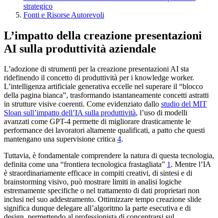
strategico
Fonti e Risorse Autorevoli
L’impatto della creazione presentazioni
AI sulla produttività aziendale
L’adozione di strumenti per la creazione presentazioni AI sta
ridefinendo il concetto di produttività per i knowledge worker.
L’intelligenza artificiale generativa eccelle nel superare il “blocco
della pagina bianca”, trasformando istantaneamente concetti astratti
in strutture visive coerenti. Come evidenziato dallo
studio del MIT
Sloan sull’impatto dell’IA sulla produttività
, l’uso di modelli
avanzati come GPT-4 permette di migliorare drasticamente le
performance dei lavoratori altamente qualificati, a patto che questi
mantengano una supervisione critica
4
.
Tuttavia, è fondamentale comprendere la natura di questa tecnologia,
definita come una “frontiera tecnologica frastagliata”
1
. Mentre l’IA
è straordinariamente efficace in compiti creativi, di sintesi e di
brainstorming visivo, può mostrare limiti in analisi logiche
estremamente specifiche o nel trattamento di dati proprietari non
inclusi nel suo addestramento. Ottimizzare tempo creazione slide
significa dunque delegare all’algoritmo la parte esecutiva e di
design, permettendo al professionista di concentrarsi sul