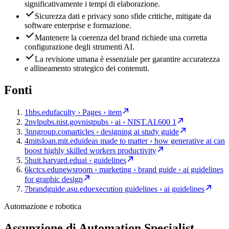
significativamente i tempi di elaborazione.
Sicurezza dati e privacy sono sfide critiche, mitigate da
software enterprise e formazione.
Mantenere la coerenza del brand richiede una corretta
configurazione degli strumenti AI.
La revisione umana è essenziale per garantire accuratezza
e allineamento strategico dei contenuti.
Fonti
1
hbs.edu
faculty › Pages › item
2
nvlpubs.nist.gov
nistpubs › ai › NIST.AI.600 1
3
nngroup.com
articles › designing ai study guide
4
mitsloan.mit.edu
ideas made to matter › how generative ai can
boost highly skilled workers productivity
5
huit.harvard.edu
ai › guidelines
6
kctcs.edu
newsroom › marketing › brand guide › ai guidelines
for graphic design
7
brandguide.asu.edu
execution guidelines › ai guidelines
Automazione e robotica
Assunzione di Automation Specialist