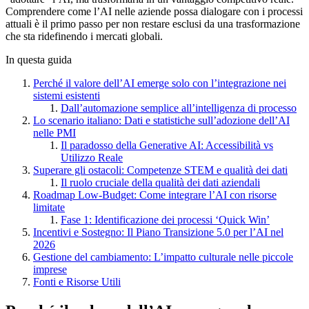
Comprendere come l’AI nelle aziende possa dialogare con i processi
attuali è il primo passo per non restare esclusi da una trasformazione
che sta ridefinendo i mercati globali.
In questa guida
Perché il valore dell’AI emerge solo con l’integrazione nei
sistemi esistenti
Dall’automazione semplice all’intelligenza di processo
Lo scenario italiano: Dati e statistiche sull’adozione dell’AI
nelle PMI
Il paradosso della Generative AI: Accessibilità vs
Utilizzo Reale
Superare gli ostacoli: Competenze STEM e qualità dei dati
Il ruolo cruciale della qualità dei dati aziendali
Roadmap Low-Budget: Come integrare l’AI con risorse
limitate
Fase 1: Identificazione dei processi ‘Quick Win’
Incentivi e Sostegno: Il Piano Transizione 5.0 per l’AI nel
2026
Gestione del cambiamento: L’impatto culturale nelle piccole
imprese
Fonti e Risorse Utili