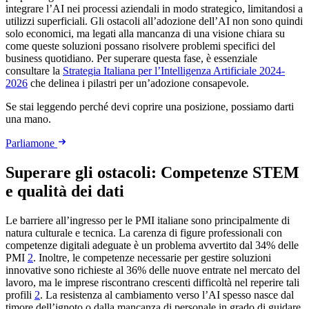
integrare l’AI nei processi aziendali in modo strategico, limitandosi a
utilizzi superficiali. Gli ostacoli all’adozione dell’AI non sono quindi
solo economici, ma legati alla mancanza di una visione chiara su
come queste soluzioni possano risolvere problemi specifici del
business quotidiano. Per superare questa fase, è essenziale
consultare la
Strategia Italiana per l’Intelligenza Artificiale 2024-
2026
che delinea i pilastri per un’adozione consapevole.
Se stai leggendo perché devi coprire una posizione, possiamo darti
una mano.
Parliamone
Superare gli ostacoli: Competenze STEM
e qualità dei dati
Le barriere all’ingresso per le PMI italiane sono principalmente di
natura culturale e tecnica. La carenza di figure professionali con
competenze digitali adeguate è un problema avvertito dal 34% delle
PMI
2
. Inoltre, le competenze necessarie per gestire soluzioni
innovative sono richieste al 36% delle nuove entrate nel mercato del
lavoro, ma le imprese riscontrano crescenti difficoltà nel reperire tali
profili
2
. La resistenza al cambiamento verso l’AI spesso nasce dal
timore dell’ignoto o dalla mancanza di personale in grado di guidare