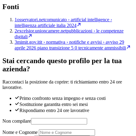
Fonti
1
osservatori.net
comunicato › artificial intelligence ›
intelligenza artificiale italia 2024
2
excelsior.unioncamere.net
pubblicazioni › le competenze
digitali
3
mimit.gov.it
it › normativa › notifiche e avvisi › avviso 29
aprile 2026 piano transizione 5 0 tecnicamente ammissibili
Stai cercando questo profilo per la tua
azienda?
Raccontaci la posizione da coprire: ti richiamiamo entro 24 ore
lavorative.
Primo confronto senza impegno e senza costi
Sostituzione garantita entro sei mesi
Rispondiamo entro 24 ore lavorative
Non compilare
Nome e Cognome