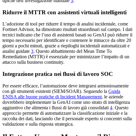
tipiche dell’investigazione manuale
5
.
Ridurre il MTTR con assistenti virtuali intelligenti
L’adozione di tool per ridurre il tempo di analisi incidentale, come
Fortinet Advisor, ha dimostrato risultati straordinari sul campo. I dati
tecnici indicano che l’uso di assistenti basati su GenAI può ridurre il
tempo necessario per identificare e contenere le minacce da oltre 20
giorni a pochi minuti, grazie a riepiloghi incidentali automatizzati e
analisi guidate
3
. Questo abbattimento del Mean Time To
Remediation (MTTR) è essenziale per minimizzare l’impatto di un
attacco sulla business continuity.
Integrazione pratica nei flussi di lavoro SOC
Per essere efficace, l’automazione deve integrarsi armoniosamente
con gli strumenti esistenti (SIEM/SOAR). Seguendo la
Guida
ENISA alle buone pratiche di Incident Management
, le aziende
dovrebbero implementare la GenAI come uno strato di intelligenza
aggiuntivo che alimenta i flussi di lavoro già consolidati
4
. Questo
approccio permette di automatizzare la classificazione iniziale e la
raccolta dei dati, lasciando che il personale esperto si concentri sulla
validazione e sulla risposta strategica.