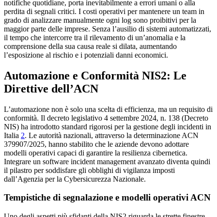
notifiche quotidiane, porta inevitabilmente a errori umani o alla
perdita di segnali critici. I costi operativi per mantenere un team in
grado di analizzare manualmente ogni log sono proibitivi per la
maggior parte delle imprese. Senza l’ausilio di sistemi automatizzati,
il tempo che intercorre tra il rilevamento di un’anomalia e la
comprensione della sua causa reale si dilata, aumentando
l’esposizione al rischio e i potenziali danni economici.
Automazione e Conformità NIS2: Le
Direttive dell’ACN
L’automazione non è solo una scelta di efficienza, ma un requisito di
conformità. Il decreto legislativo 4 settembre 2024, n. 138 (Decreto
NIS) ha introdotto standard rigorosi per la gestione degli incidenti in
Italia
2
. Le autorità nazionali, attraverso la determinazione ACN
379907/2025, hanno stabilito che le aziende devono adottare
modelli operativi capaci di garantire la resilienza cibernetica.
Integrare un software incident management avanzato diventa quindi
il pilastro per soddisfare gli obblighi di vigilanza imposti
dall’Agenzia per la Cybersicurezza Nazionale.
Tempistiche di segnalazione e modelli operativi ACN
Uno degli aspetti più sfidanti della NIS2 riguarda le strette finestre