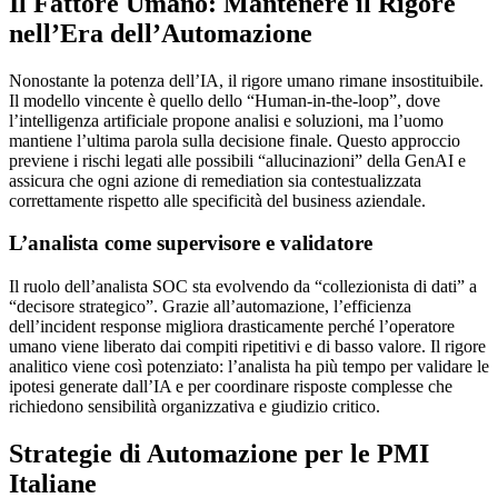
Il Fattore Umano: Mantenere il Rigore
nell’Era dell’Automazione
Nonostante la potenza dell’IA, il rigore umano rimane insostituibile.
Il modello vincente è quello dello “Human-in-the-loop”, dove
l’intelligenza artificiale propone analisi e soluzioni, ma l’uomo
mantiene l’ultima parola sulla decisione finale. Questo approccio
previene i rischi legati alle possibili “allucinazioni” della GenAI e
assicura che ogni azione di remediation sia contestualizzata
correttamente rispetto alle specificità del business aziendale.
L’analista come supervisore e validatore
Il ruolo dell’analista SOC sta evolvendo da “collezionista di dati” a
“decisore strategico”. Grazie all’automazione, l’efficienza
dell’incident response migliora drasticamente perché l’operatore
umano viene liberato dai compiti ripetitivi e di basso valore. Il rigore
analitico viene così potenziato: l’analista ha più tempo per validare le
ipotesi generate dall’IA e per coordinare risposte complesse che
richiedono sensibilità organizzativa e giudizio critico.
Strategie di Automazione per le PMI
Italiane