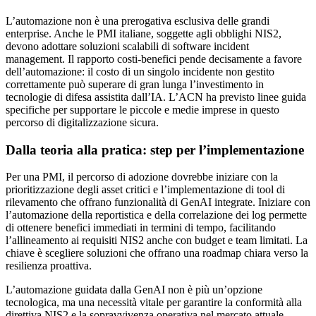
L’automazione non è una prerogativa esclusiva delle grandi
enterprise. Anche le PMI italiane, soggette agli obblighi NIS2,
devono adottare soluzioni scalabili di software incident
management. Il rapporto costi-benefici pende decisamente a favore
dell’automazione: il costo di un singolo incidente non gestito
correttamente può superare di gran lunga l’investimento in
tecnologie di difesa assistita dall’IA. L’ACN ha previsto linee guida
specifiche per supportare le piccole e medie imprese in questo
percorso di digitalizzazione sicura.
Dalla teoria alla pratica: step per l’implementazione
Per una PMI, il percorso di adozione dovrebbe iniziare con la
prioritizzazione degli asset critici e l’implementazione di tool di
rilevamento che offrano funzionalità di GenAI integrate. Iniziare con
l’automazione della reportistica e della correlazione dei log permette
di ottenere benefici immediati in termini di tempo, facilitando
l’allineamento ai requisiti NIS2 anche con budget e team limitati. La
chiave è scegliere soluzioni che offrano una roadmap chiara verso la
resilienza proattiva.
L’automazione guidata dalla GenAI non è più un’opzione
tecnologica, ma una necessità vitale per garantire la conformità alla
direttiva NIS2 e la sopravvivenza operativa nel mercato attuale.