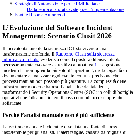
Strategie di Automazione per le PMI Italiane
Dalla teoria alla pratica: step per l’implementazione
Fonti e Risorse Autorevoli
L’Evoluzione del Software Incident
Management: Scenario Clusit 2026
Il mercato italiano della sicurezza ICT sta vivendo una
trasformazione profonda. Il
Rapporto Clusit sulla sicurezza
informatica in Italia
evidenzia come la postura difensiva debba
necessariamente evolvere da reattiva a proattiva
1
. La gestione
incidenti IT non riguarda più solo il “ripristino”, ma la capacità di
documentare e analizzare ogni evento con una precisione che i
processi manuali non possono più garantire. La complessità delle
infrastrutture moderne ha reso l’analisi incidentale lenta,
trasformando i Security Operations Center (SOC) in colli di bottiglia
operativi che faticano a tenere il passo con minacce sempre più
sofisticate.
Perché l’analisi manuale non è più sufficiente
La gestione manuale incidenti è diventata una fonte di stress
insostenibile per gli analisti. L’alert fatigue, causata da migliaia di