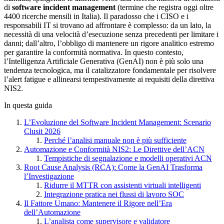
di
software incident management
(termine che registra oggi oltre
4400 ricerche mensili in Italia). Il paradosso che i CISO e i
responsabili IT si trovano ad affrontare è complesso: da un lato, la
necessità di una velocità d’esecuzione senza precedenti per limitare i
danni; dall’altro, l’obbligo di mantenere un rigore analitico estremo
per garantire la conformità normativa. In questo contesto,
l’Intelligenza Artificiale Generativa (GenAI) non è più solo una
tendenza tecnologica, ma il catalizzatore fondamentale per risolvere
l’alert fatigue e allinearsi tempestivamente ai requisiti della direttiva
NIS2.
In questa guida
L’Evoluzione del Software Incident Management: Scenario
Clusit 2026
Perché l’analisi manuale non è più sufficiente
Automazione e Conformità NIS2: Le Direttive dell’ACN
Tempistiche di segnalazione e modelli operativi ACN
Root Cause Analysis (RCA): Come la GenAI Trasforma
l’Investigazione
Ridurre il MTTR con assistenti virtuali intelligenti
Integrazione pratica nei flussi di lavoro SOC
Il Fattore Umano: Mantenere il Rigore nell’Era
dell’Automazione
L’analista come supervisore e validatore