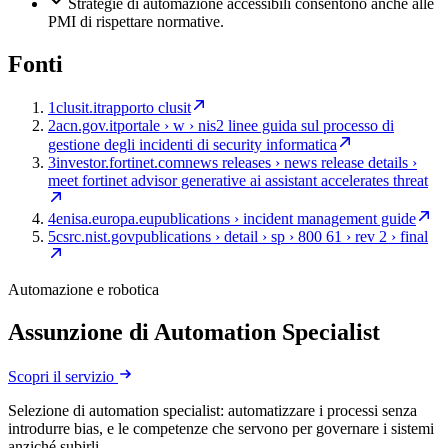
Strategie di automazione accessibili consentono anche alle
PMI di rispettare normative.
Fonti
1
clusit.it
rapporto clusit
2
acn.gov.it
portale › w › nis2 linee guida sul processo di
gestione degli incidenti di security informatica
3
investor.fortinet.com
news releases › news release details ›
meet fortinet advisor generative ai assistant accelerates threat
4
enisa.europa.eu
publications › incident management guide
5
csrc.nist.gov
publications › detail › sp › 800 61 › rev 2 › final
Automazione e robotica
Assunzione di Automation Specialist
Scopri il servizio
Selezione di automation specialist: automatizzare i processi senza
introdurre bias, e le competenze che servono per governare i sistemi
anziché subirli.