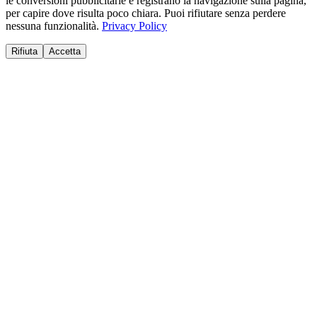
le conversioni pubblicitarie e registrano la navigazione sulla pagina,
per capire dove risulta poco chiara. Puoi rifiutare senza perdere
nessuna funzionalità.
Privacy Policy
Rifiuta
Accetta