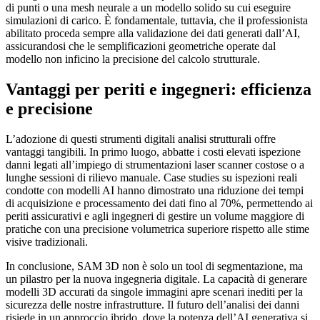
di punti o una mesh neurale a un modello solido su cui eseguire
simulazioni di carico. È fondamentale, tuttavia, che il professionista
abilitato proceda sempre alla validazione dei dati generati dall’AI,
assicurandosi che le semplificazioni geometriche operate dal
modello non inficino la precisione del calcolo strutturale.
Vantaggi per periti e ingegneri: efficienza
e precisione
L’adozione di questi strumenti digitali analisi strutturali offre
vantaggi tangibili. In primo luogo, abbatte i costi elevati ispezione
danni legati all’impiego di strumentazioni laser scanner costose o a
lunghe sessioni di rilievo manuale. Case studies su ispezioni reali
condotte con modelli AI hanno dimostrato una riduzione dei tempi
di acquisizione e processamento dei dati fino al 70%, permettendo ai
periti assicurativi e agli ingegneri di gestire un volume maggiore di
pratiche con una precisione volumetrica superiore rispetto alle stime
visive tradizionali.
In conclusione, SAM 3D non è solo un tool di segmentazione, ma
un pilastro per la nuova ingegneria digitale. La capacità di generare
modelli 3D accurati da singole immagini apre scenari inediti per la
sicurezza delle nostre infrastrutture. Il futuro dell’analisi dei danni
risiede in un approccio ibrido, dove la potenza dell’AI generativa si