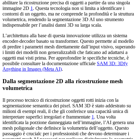
abilitare la ricostruzione precisa di oggetti a partire da una singola
immagine 2D
1
. Questa tecnologia non si limita a identificare i
contorni di un oggetto, ma ne comprende la profondità e la struttura
volumetrica, rendendo la segmentazione 3D AI uno strumento
indispensabile per l’analisi danni 3D su larga scala.
L’architettura alla base di questa innovazione utilizza un sistema
encoder-decoder basato su transformer. Questo permette al modello
di predire i parametri mesh direttamente dall’input visivo, superando
i limiti dei modelli non generalizzabili che faticano ad adattarsi a
oggetti mai visti prima. Per approfondire le specifiche tecniche, è
possibile consultare la documentazione ufficiale
SAM 3D: 3Dfy
Anything in Images (Meta AI)
.
Dalla segmentazione 2D alla ricostruzione mesh
volumetrica
Il processo tecnico di ricostruzione oggetti rotti inizia con la
segmentazione semantica dei pixel. SAM 3D è stato addestrato su
milioni di esempi reali, il che gli conferisce una capacità unica di
interpretare superfici irregolari e frammentate
1
. Una volta
identificata la porzione danneggiata nell’immagine, l’AI genera una
mesh poligonale che definisce la volumetria dell’oggetto. Questo
passaggio è crucialc per i professionisti che devono determinare i