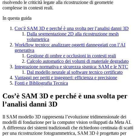
risolvendo le criticità legate alla ricostruzione di geometrie
complesse in contesti reali.
In questa guida
Cos’è SAM 3D e perché è una svolta per l’analisi danni 3D
Dalla segmentazione 2D alla ricostruzione mesh
volumetrica
Workflow tecnico: analizzare oggetti danneggiati con l’AI
generativa
Gestione di ombre e occlusioni in contesti reali
Calcolo automatico dei volumi di materiale degradato
Integrazione normativa e sicurezza sismica: SAM e le NTC
Dal modello neurale al software tecnico certificato
Vantaggi per periti e ingegneri: efficienza e precisione
Fonti e Bibliografia Tecnica
Cos’è SAM 3D e perché è una svolta per
l’analisi danni 3D
Il SAM modello 3D rappresenta l’evoluzione tridimensionale dei
modelli di fondazione per la computer vision sviluppati da Meta AI.
A differenza dei sistemi tradizionali che richiedono centinaia di scatti
per una ricostruzione fotogrammetrica, SAM 3D è progettato per