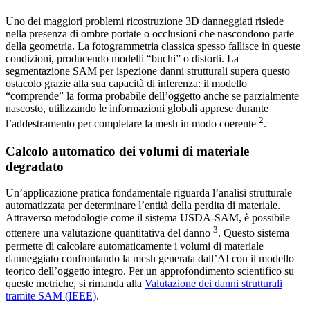
Uno dei maggiori problemi ricostruzione 3D danneggiati risiede
nella presenza di ombre portate o occlusioni che nascondono parte
della geometria. La fotogrammetria classica spesso fallisce in queste
condizioni, producendo modelli “buchi” o distorti. La
segmentazione SAM per ispezione danni strutturali supera questo
ostacolo grazie alla sua capacità di inferenza: il modello
“comprende” la forma probabile dell’oggetto anche se parzialmente
nascosto, utilizzando le informazioni globali apprese durante
2
l’addestramento per completare la mesh in modo coerente
.
Calcolo automatico dei volumi di materiale
degradato
Un’applicazione pratica fondamentale riguarda l’analisi strutturale
automatizzata per determinare l’entità della perdita di materiale.
Attraverso metodologie come il sistema USDA-SAM, è possibile
3
ottenere una valutazione quantitativa del danno
. Questo sistema
permette di calcolare automaticamente i volumi di materiale
danneggiato confrontando la mesh generata dall’AI con il modello
teorico dell’oggetto integro. Per un approfondimento scientifico su
queste metriche, si rimanda alla
Valutazione dei danni strutturali
tramite SAM (IEEE)
.