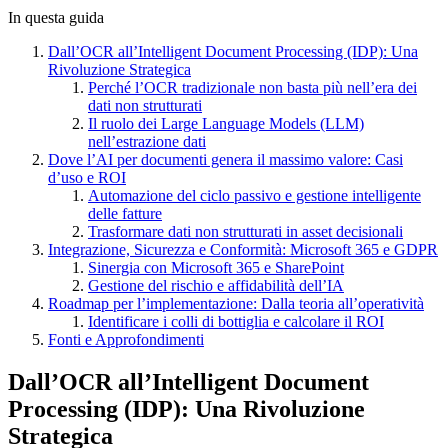
In questa guida
Dall’OCR all’Intelligent Document Processing (IDP): Una
Rivoluzione Strategica
Perché l’OCR tradizionale non basta più nell’era dei
dati non strutturati
Il ruolo dei Large Language Models (LLM)
nell’estrazione dati
Dove l’AI per documenti genera il massimo valore: Casi
d’uso e ROI
Automazione del ciclo passivo e gestione intelligente
delle fatture
Trasformare dati non strutturati in asset decisionali
Integrazione, Sicurezza e Conformità: Microsoft 365 e GDPR
Sinergia con Microsoft 365 e SharePoint
Gestione del rischio e affidabilità dell’IA
Roadmap per l’implementazione: Dalla teoria all’operatività
Identificare i colli di bottiglia e calcolare il ROI
Fonti e Approfondimenti
Dall’OCR all’Intelligent Document
Processing (IDP): Una Rivoluzione
Strategica