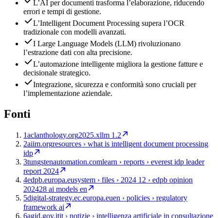
L’AI per documenti trasforma l’elaborazione, riducendo
errori e tempi di gestione.
L’Intelligent Document Processing supera l’OCR
tradizionale con modelli avanzati.
I Large Language Models (LLM) rivoluzionano
l’estrazione dati con alta precisione.
L’automazione intelligente migliora la gestione fatture e
decisionale strategico.
Integrazione, sicurezza e conformità sono cruciali per
l’implementazione aziendale.
Fonti
1
aclanthology.org
2025.xllm 1.2
2
aiim.org
resources › what is intelligent document processing
idp
3
tungstenautomation.com
learn › reports › everest idp leader
report 2024
4
edpb.europa.eu
system › files › 2024 12 › edpb opinion
202428 ai models en
5
digital-strategy.ec.europa.eu
en › policies › regulatory
framework ai
6
agid.gov.it
it › notizie › intelligenza artificiale in consultazione