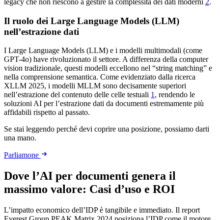
legacy che non riescono a gestire la complessità dei dati moderni
2
.
Il ruolo dei Large Language Models (LLM)
nell’estrazione dati
I Large Language Models (LLM) e i modelli multimodali (come
GPT-4o) have rivoluzionato il settore. A differenza della computer
vision tradizionale, questi modelli eccellono nel “string matching” e
nella comprensione semantica. Come evidenziato dalla ricerca
XLLM 2025, i modelli MLLM sono decisamente superiori
nell’estrazione del contenuto delle celle testuali
1
, rendendo le
soluzioni AI per l’estrazione dati da documenti estremamente più
affidabili rispetto al passato.
Se stai leggendo perché devi coprire una posizione, possiamo darti
una mano.
Parliamone
Dove l’AI per documenti genera il
massimo valore: Casi d’uso e ROI
L’impatto economico dell’IDP è tangibile e immediato. Il report
Everest Group PEAK Matrix 2024 posiziona l’IDP come il motore