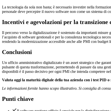
La tecnologia da sola non basta; è necessario investire nella formazione 
personale deve percepire il nuovo software non come un sistema di con
Incentivi e agevolazioni per la transizione 
Il percorso verso la digitalizzazione è sostenuto da importanti misure 
l’acquisto di software gestionali e per la consulenza tecnologica neces
rendendo la modernizzazione accessibile anche alle PMI con budget limita
Conclusioni
Un ufficio amministrativo digitalizzato è un asset strategico che garanti
pulsante di questa trasformazione, permettendo di passare da una gestio
disponibili è il passo decisivo per ogni PMI che intenda competere n
Valuta oggi la maturità digitale della tua azienda con i test PID o 
Le informazioni fornite hanno scopo illustrativo. Si consiglia di cons
Punti chiave
Il software gestione ufficio è cruciale per la digitalizzazione