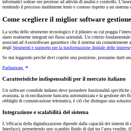
informatici sottrae ore preziose ad attività di analisi e controllo. L’i
rendendo il processo inutilmente lento e costoso rispetto a un sistema d
Come scegliere il miglior software gestione
La scelta dello strumento tecnologico è il pilastro su cui poggia l’int
siano realmente integrati nei flussi aziendali. Un criterio fondamentale 
associati ad Assosoftware garantisce che il sistema sia costantemente a
degli
Strumenti e supporto per la trasformazione digitale delle imprese
Se stai leggendo perché devi coprire una posizione, possiamo darti u
Parliamone
Caratteristiche indispensabili per il mercato italiano
Un software contabile italiano deve possedere funzionalità specifiche p
avanzata, la riconciliazione bancaria automatizzata e la gestione dei f
obblighi di comunicazione telematica, è ciò che distingue una soluzio
Integrazione e scalabilità del sistema
L’efficacia della digitalizzazione dipende dalla capacità dei sistemi 
Interface), permettendo uno scambio fluido di dati tra l’area vendite, 