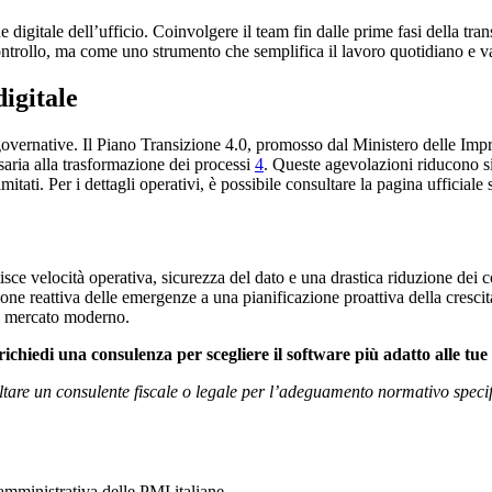
digitale dell’ufficio. Coinvolgere il team fin dalle prime fasi della tran
trollo, ma come uno strumento che semplifica il lavoro quotidiano e val
digitale
governative. Il Piano Transizione 4.0, promosso dal Ministero delle Impre
saria alla trasformazione dei processi
4
. Queste agevolazioni riducono si
ti. Per i dettagli operativi, è possibile consultare la pagina ufficiale 
sce velocità operativa, sicurezza del dato e una drastica riduzione dei co
ne reattiva delle emergenze a una pianificazione proattiva della crescit
el mercato moderno.
richiedi una consulenza per scegliere il software più adatto alle tue
ultare un consulente fiscale o legale per l’adeguamento normativo specif
 amministrativa delle PMI italiane.