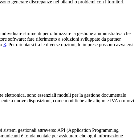
ossono generare discrepanze nei bilanci o problemi con i fornitori,
 individuare strumenti per ottimizzare la gestione amministrativa che
ttore software; fare riferimento a soluzioni sviluppate da partner
no
3
. Per orientarsi tra le diverse opzioni, le imprese possono avvalersi
one elettronica, sono essenziali moduli per la gestione documentale
idamente a nuove disposizioni, come modifiche alle aliquote IVA o nuovi
dei sistemi gestionali attraverso API (Application Programming
n comunicanti è fondamentale per assicurare che ogni informazione