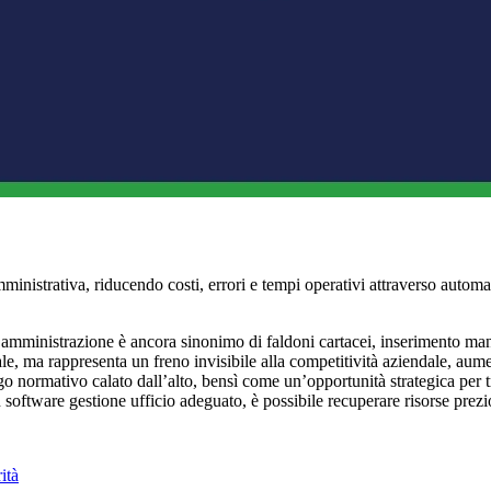
mministrativa, riducendo costi, errori e tempi operativi attraverso autom
l’amministrazione è ancora sinonimo di faldoni cartacei, inserimento man
le, ma rappresenta un freno invisibile alla competitività aziendale, aument
go normativo calato dall’alto, bensì come un’opportunità strategica per t
software gestione ufficio adeguato, è possibile recuperare risorse prezios
ità