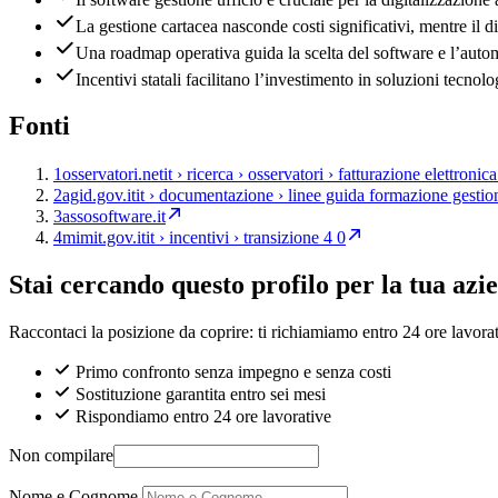
La gestione cartacea nasconde costi significativi, mentre il dig
Una roadmap operativa guida la scelta del software e l’autom
Incentivi statali facilitano l’investimento in soluzioni tecnolo
Fonti
1
osservatori.net
it › ricerca › osservatori › fatturazione elettroni
2
agid.gov.it
it › documentazione › linee guida formazione gesti
3
assosoftware.it
4
mimit.gov.it
it › incentivi › transizione 4 0
Stai cercando questo profilo per la tua azi
Raccontaci la posizione da coprire: ti richiamiamo entro 24 ore lavorat
Primo confronto senza impegno e senza costi
Sostituzione garantita entro sei mesi
Rispondiamo entro 24 ore lavorative
Non compilare
Nome e Cognome