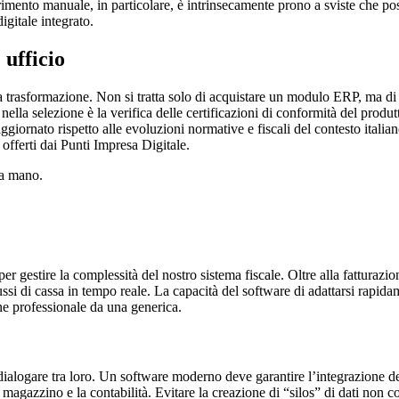
nserimento manuale, in particolare, è intrinsecamente prono a sviste che p
igitale integrato.
 ufficio
era trasformazione. Non si tratta solo di acquistare un modulo ERP, ma di
nella selezione è la verifica delle certificazioni di conformità del produ
ggiornato rispetto alle evoluzioni normative e fiscali del contesto italia
offerti dai Punti Impresa Digitale.
na mano.
er gestire la complessità del nostro sistema fiscale. Oltre alla fatturazi
lussi di cassa in tempo reale. La capacità del software di adattarsi rap
ne professionale da una generica.
di dialogare tra loro. Un software moderno deve garantire l’integrazione 
il magazzino e la contabilità. Evitare la creazione di “silos” di dati no