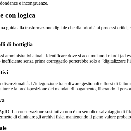
 ridondanze e incongruenze.
e con logica
na guida alla trasformazione digitale che dia priorità ai processi critici
li di bottiglia
si amministrativi attuali. Identificare dove si accumulano i ritardi (ad e
inefficiente senza prima correggerlo porterebbe solo a “digitalizzare l’i
tivi
 discrezionalità. L’integrazione tra software gestionali e flussi di fattu
atture e la predisposizione dei mandati di pagamento, liberando il persona
va
AgID. La conservazione sostitutiva non è un semplice salvataggio di file,
rmette di eliminare gli archivi fisici mantenendo il pieno valore probat
ale