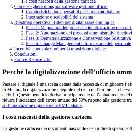
I costi nascosti della gestione cartacea
Come scegliere il miglior software gestione ufficio
Caratteristiche indispensabili per il mercato italiano
Integrazione e scalabilità del sistema
Roadmap operativa: 4 step per digitalizzare con logica
Fase 1: Mappatura dei processi e identificazione dei colli 
Fase 2: Automazione dei processi amministrativi ripetitivi
Fase 3: Dematerializzazione e Conservazione Sostitutiva
Fase 4: Change Management e formazione del personale
Incentivi e agevolazioni per la transizione digitale
Conclusioni
Fonti e Risorse Utili
Perché la digitalizzazione dell’ufficio amm
Passare al digitale è una scelta dettata dalla necessità di migliorare l’
di Milano, la digitalizzazione integrale del ciclo dell’ordine — che v
ciclo
1
. Questo beneficio deriva principalmente dall’abbattimento dei te
ridurre l’incidenza dell’errore umano del 50% rispetto alla gestione tr
sull’innovazione digitale nelle PMI italiane
.
I costi nascosti della gestione cartacea
La gestione cartacea dei documenti nasconde costi indiretti spesso sotto