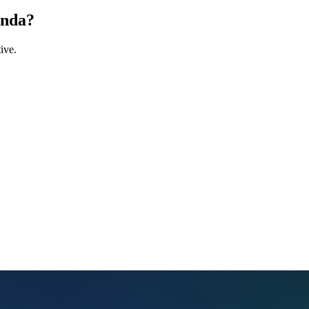
enda?
ive.