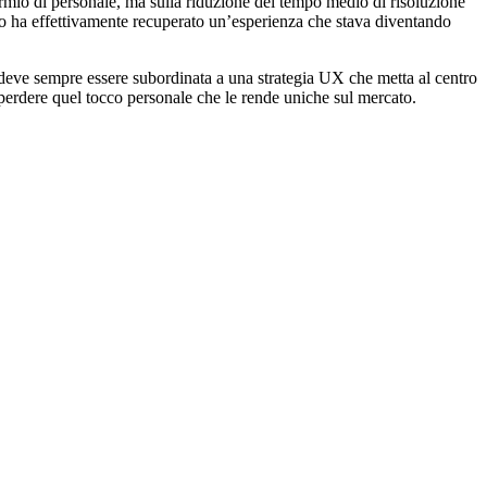
parmio di personale, ma sulla riduzione del tempo medio di risoluzione
ano ha effettivamente recuperato un’esperienza che stava diventando
deve sempre essere subordinata a una strategia UX che metta al centro
a perdere quel tocco personale che le rende uniche sul mercato.