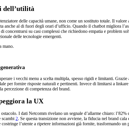
dell’utilità
nziatore delle capacità umane, non come un sostituto totale. Il valore a
anche al di fuori degli orari d’ufficio. Quando il chatbot migliora l’assist
o di concentrarsi su casi complessi che richiedono empatia e problem so
ionale delle tecnologie emergenti.
na mano.
 generativa
uperare i vecchi menu a scelta multipla, spesso rigidi e limitanti. Gra
 per fornire risposte naturali e pertinenti. Invece di limitarsi a linkare
 la percezione di competenza del brand.
 peggiora la UX
ostacolo. I dati Netcomm rivelano un segnale d’allarme chiaro: l’82% de
ue scambi
2
. Se questa transizione non avviene, la fiducia nel brand cala 
 costringe l’utente a ripetere informazioni già fornite, trasformando un p