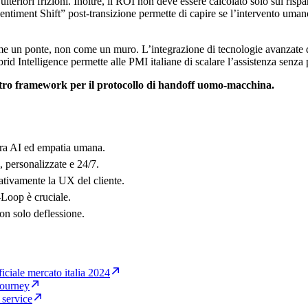
lteriori frizioni. Inoltre, il ROI non deve essere calcolato solo sul ris
Sentiment Shift” post-transizione permette di capire se l’intervento um
me un ponte, non come un muro. L’integrazione di tecnologie avanzate 
brid Intelligence permette alle PMI italiane di scalare l’assistenza senz
ostro framework per il protocollo di handoff uomo-macchina.
 tra AI ed empatia umana.
 personalizzate e 24/7.
cativamente la UX del cliente.
Loop è cruciale.
on solo deflessione.
ificiale mercato italia 2024
 journey
 service