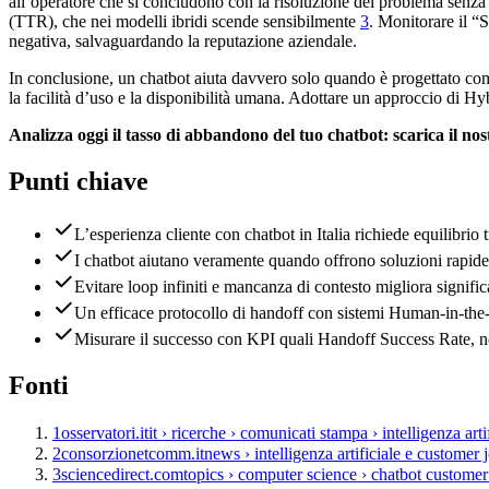
all’operatore che si concludono con la risoluzione del problema senza u
(TTR), che nei modelli ibridi scende sensibilmente
3
. Monitorare il “
negativa, salvaguardando la reputazione aziendale.
In conclusione, un chatbot aiuta davvero solo quando è progettato co
la facilità d’uso e la disponibilità umana. Adottare un approccio di Hy
Analizza oggi il tasso di abbandono del tuo chatbot: scarica il n
Punti chiave
L’esperienza cliente con chatbot in Italia richiede equilibrio
I chatbot aiutano veramente quando offrono soluzioni rapide,
Evitare loop infiniti e mancanza di contesto migliora signifi
Un efficace protocollo di handoff con sistemi Human-in-the-
Misurare il successo con KPI quali Handoff Success Rate, n
Fonti
1
osservatori.it
it › ricerche › comunicati stampa › intelligenza art
2
consorzionetcomm.it
news › intelligenza artificiale e customer
3
sciencedirect.com
topics › computer science › chatbot customer