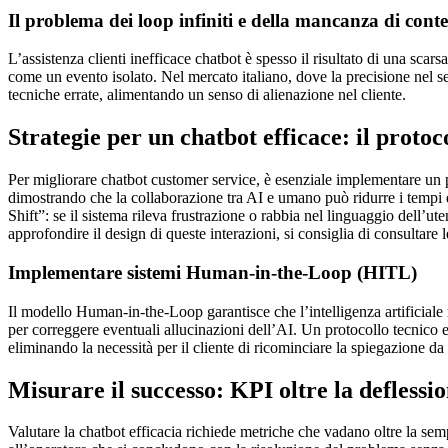
Il problema dei loop infiniti e della mancanza di conte
L’assistenza clienti inefficace chatbot è spesso il risultato di una sca
come un evento isolato. Nel mercato italiano, dove la precisione nel se
tecniche errate, alimentando un senso di alienazione nel cliente.
Strategie per un chatbot efficace: il protoc
Per migliorare chatbot customer service, è esenziale implementare un
dimostrando che la collaborazione tra AI e umano può ridurre i tempi d
Shift”: se il sistema rileva frustrazione o rabbia nel linguaggio dell’
approfondire il design di queste interazioni, si consiglia di consultare 
Implementare sistemi Human-in-the-Loop (HITL)
Il modello Human-in-the-Loop garantisce che l’intelligenza artificiale
per correggere eventuali allucinazioni dell’AI. Un protocollo tecnico e
eliminando la necessità per il cliente di ricominciare la spiegazione da
Misurare il successo: KPI oltre la deflessi
Valutare la chatbot efficacia richiede metriche che vadano oltre la se