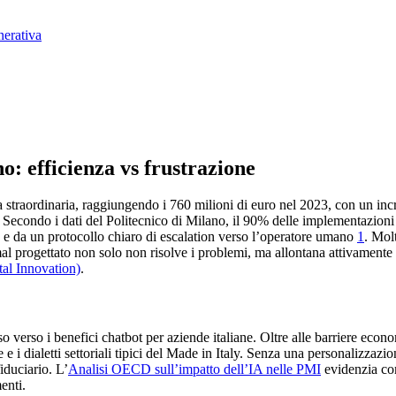
nerativa
o: efficienza vs frustrazione
escita straordinaria, raggiungendo i 760 milioni di euro nel 2023, con un 
Secondo i dati del Politecnico di Milano, il 90% delle implementazioni d
 da un protocollo chiaro di escalation verso l’operatore umano
1
. Mol
l progettato non solo non risolve i problemi, ma allontana attivamente i 
ital Innovation)
.
 verso i benefici chatbot per aziende italiane. Oltre alle barriere econo
e i dialetti settoriali tipici del Made in Italy. Senza una personalizzazio
iduciario. L’
Analisi OECD sull’impatto dell’IA nelle PMI
evidenzia co
enti.