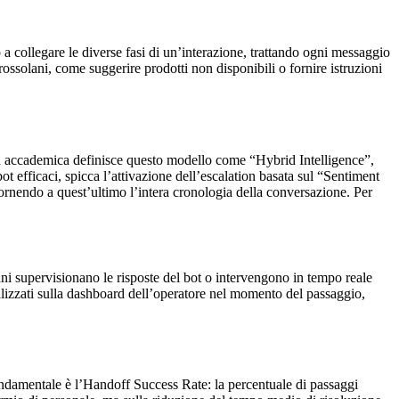
 a collegare le diverse fasi di un’interazione, trattando ogni messaggio
rossolani, come suggerire prodotti non disponibili o fornire istruzioni
ca accademica definisce questo modello come “Hybrid Intelligence”,
tbot efficaci, spicca l’attivazione dell’escalation basata sul “Sentiment
fornendo a quest’ultimo l’intera cronologia della conversazione. Per
ni supervisionano le risposte del bot o intervengono in tempo reale
ualizzati sulla dashboard dell’operatore nel momento del passaggio,
fondamentale è l’Handoff Success Rate: la percentuale di passaggi