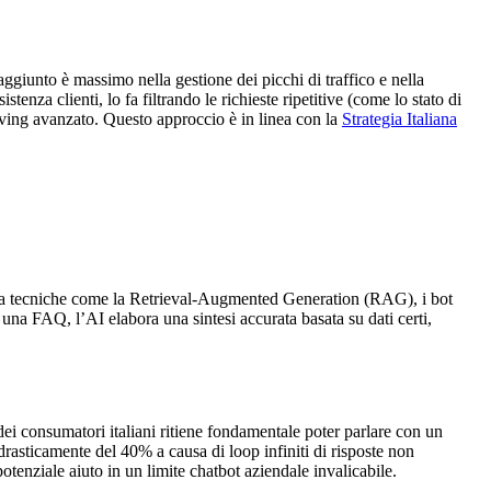
ggiunto è massimo nella gestione dei picchi di traffico e nella
enza clienti, lo fa filtrando le richieste ripetitive (come lo stato di
lving avanzato. Questo approccio è in linea con la
Strategia Italiana
zie a tecniche come la Retrieval-Augmented Generation (RAG), i bot
 una FAQ, l’AI elabora una sintesi accurata basata su dati certi,
i consumatori italiani ritiene fondamentale poter parlare con un
drasticamente del 40% a causa di loop infiniti di risposte non
otenziale aiuto in un limite chatbot aziendale invalicabile.