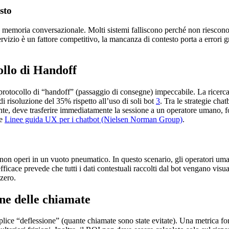
sto
rsa memoria conversazionale. Molti sistemi falliscono perché non riescono
rvizio è un fattore competitivo, la mancanza di contesto porta a errori g
ollo di Handoff
 protocollo di “handoff” (passaggio di consegne) impeccabile. La ricer
i risoluzione del 35% rispetto all’uso di soli bot
3
. Tra le strategie cha
utente, deve trasferire immediatamente la sessione a un operatore umano, 
le
Linee guida UX per i chatbot (Nielsen Norman Group)
.
 non operi in un vuoto pneumatico. In questo scenario, gli operatori uma
fficace prevede che tutti i dati contestuali raccolti dal bot vengano vis
 zero.
one delle chiamate
mplice “deflessione” (quante chiamate sono state evitate). Una metrica 