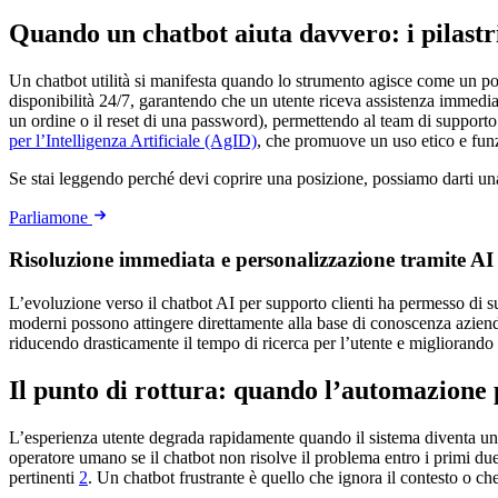
Quando un chatbot aiuta davvero: i pilastri 
Un chatbot utilità si manifesta quando lo strumento agisce come un pote
disponibilità 24/7, garantendo che un utente riceva assistenza immediata 
un ordine o il reset di una password), permettendo al team di support
per l’Intelligenza Artificiale (AgID)
, che promuove un uso etico e funz
Se stai leggendo perché devi coprire una posizione, possiamo darti u
Parliamone
Risoluzione immediata e personalizzazione tramite AI
L’evoluzione verso il chatbot AI per supporto clienti ha permesso di s
moderni possono attingere direttamente alla base di conoscenza aziendale
riducendo drasticamente il tempo di ricerca per l’utente e migliorando
Il punto di rottura: quando l’automazione
L’esperienza utente degrada rapidamente quando il sistema diventa un 
operatore umano se il chatbot non risolve il problema entro i primi d
pertinenti
2
. Un chatbot frustrante è quello che ignora il contesto o che