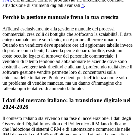
all’adozione di strumenti digitali avanzati
4
.
Perché la gestione manuale frena la tua crescita
Affidarsi esclusivamente alla gestione manuale dei processi
commerciali crea colli di bottiglia che soffocano la scalabilità. Il data
entry manuale non è solo lento, ma è prono all’errore umano.
Quando un venditore deve spendere ore ad aggiornare tabelle invece
di parlare con i clienti, l’azienda perde denaro. Inoltre, esiste un
costo occulto legato al turnover del personale commerciale: i
venditori di talento tendono ad abbandonare le aziende dove sono
costretti a svolgere task ripetitivi e alienanti, preferendo realtà dove il
software gestione vendite permette loro di concentrarsi sulla
chiusura delle trattative. Perdere clienti per inefficienza non è solo
un problema di vendite mancate, ma un danno d’immagine che
rallenta ogni tentativo di aumento fatturato.
I dati del mercato italiano: la transizione digitale nel
2024-2026
Il contesto italiano sta vivendo una fase di accelerazione. I dati degli
Osservatori Digital Innovation del Politecnico di Milano indicano
che l’adozione di sistemi CRM e di automazione commerciale nelle
PMI è cresciuta del 15% nell’ultimo anno
2
. Tuttavia, la vera sfida