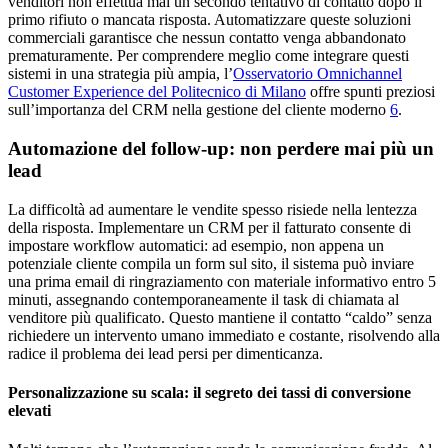
venditori non effettua mai un secondo tentativo di contatto dopo il
primo rifiuto o mancata risposta. Automatizzare queste soluzioni
commerciali garantisce che nessun contatto venga abbandonato
prematuramente. Per comprendere meglio come integrare questi
sistemi in una strategia più ampia, l’
Osservatorio Omnichannel
Customer Experience del Politecnico di Milano
offre spunti preziosi
sull’importanza del CRM nella gestione del cliente moderno
6
.
Automazione del follow-up: non perdere mai più un
lead
La difficoltà ad aumentare le vendite spesso risiede nella lentezza
della risposta. Implementare un CRM per il fatturato consente di
impostare workflow automatici: ad esempio, non appena un
potenziale cliente compila un form sul sito, il sistema può inviare
una prima email di ringraziamento con materiale informativo entro 5
minuti, assegnando contemporaneamente il task di chiamata al
venditore più qualificato. Questo mantiene il contatto “caldo” senza
richiedere un intervento umano immediato e costante, risolvendo alla
radice il problema dei lead persi per dimenticanza.
Personalizzazione su scala: il segreto dei tassi di conversione
elevati