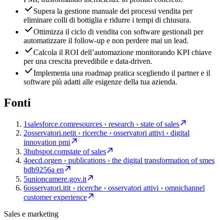
Supera la gestione manuale dei processi vendita per
eliminare colli di bottiglia e ridurre i tempi di chiusura.
Ottimizza il ciclo di vendita con software gestionali per
automatizzare il follow-up e non perdere mai un lead.
Calcola il ROI dell’automazione monitorando KPI chiave
per una crescita prevedibile e data-driven.
Implementa una roadmap pratica scegliendo il partner e il
software più adatti alle esigenze della tua azienda.
Fonti
1
salesforce.com
resources › research › state of sales
2
osservatori.net
it › ricerche › osservatori attivi › digital
innovation pmi
3
hubspot.com
state of sales
4
oecd.org
en › publications › the digital transformation of smes
bdb9256a en
5
unioncamere.gov.it
6
osservatori.it
it › ricerche › osservatori attivi › omnichannel
customer experience
Sales e marketing