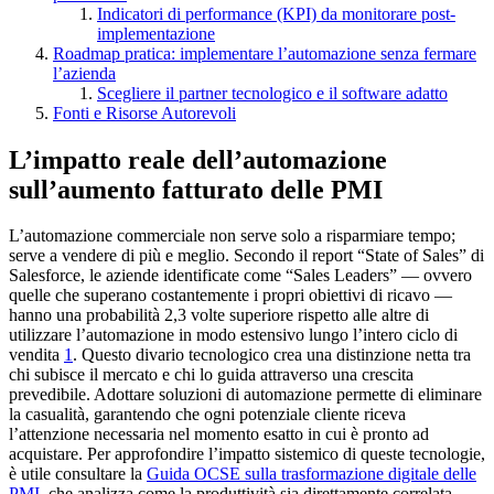
Indicatori di performance (KPI) da monitorare post-
implementazione
Roadmap pratica: implementare l’automazione senza fermare
l’azienda
Scegliere il partner tecnologico e il software adatto
Fonti e Risorse Autorevoli
L’impatto reale dell’automazione
sull’aumento fatturato delle PMI
L’automazione commerciale non serve solo a risparmiare tempo;
serve a vendere di più e meglio. Secondo il report “State of Sales” di
Salesforce, le aziende identificate come “Sales Leaders” — ovvero
quelle che superano costantemente i propri obiettivi di ricavo —
hanno una probabilità 2,3 volte superiore rispetto alle altre di
utilizzare l’automazione in modo estensivo lungo l’intero ciclo di
vendita
1
. Questo divario tecnologico crea una distinzione netta tra
chi subisce il mercato e chi lo guida attraverso una crescita
prevedibile. Adottare soluzioni di automazione permette di eliminare
la casualità, garantendo che ogni potenziale cliente riceva
l’attenzione necessaria nel momento esatto in cui è pronto ad
acquistare. Per approfondire l’impatto sistemico di queste tecnologie,
è utile consultare la
Guida OCSE sulla trasformazione digitale delle
PMI
, che analizza come la produttività sia direttamente correlata