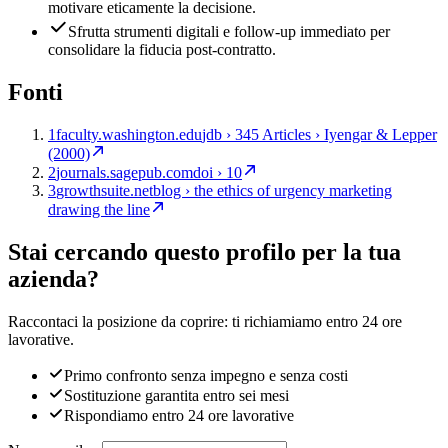
motivare eticamente la decisione.
Sfrutta strumenti digitali e follow-up immediato per
consolidare la fiducia post-contratto.
Fonti
1
faculty.washington.edu
jdb › 345 Articles › Iyengar & Lepper
(2000)
2
journals.sagepub.com
doi › 10
3
growthsuite.net
blog › the ethics of urgency marketing
drawing the line
Stai cercando questo profilo per la tua
azienda?
Raccontaci la posizione da coprire: ti richiamiamo entro 24 ore
lavorative.
Primo confronto senza impegno e senza costi
Sostituzione garantita entro sei mesi
Rispondiamo entro 24 ore lavorative