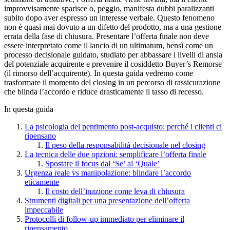
improvvisamente sparisce o, peggio, manifesta dubbi paralizzanti
subito dopo aver espresso un interesse verbale. Questo fenomeno
non è quasi mai dovuto a un difetto del prodotto, ma a una gestione
errata della fase di chiusura. Presentare l’offerta finale non deve
essere interpretato come il lancio di un ultimatum, bensì come un
processo decisionale guidato, studiato per abbassare i livelli di ansia
del potenziale acquirente e prevenire il cosiddetto Buyer’s Remorse
(il rimorso dell’acquirente). In questa guida vedremo come
trasformare il momento del closing in un percorso di rassicurazione
che blinda l’accordo e riduce drasticamente il tasso di recesso.
In questa guida
La psicologia del pentimento post-acquisto: perché i clienti ci
ripensano
Il peso della responsabilità decisionale nel closing
La tecnica delle due opzioni: semplificare l’offerta finale
Spostare il focus dal ‘Se’ al ‘Quale’
Urgenza reale vs manipolazione: blindare l’accordo
eticamente
Il costo dell’inazione come leva di chiusura
Strumenti digitali per una presentazione dell’offerta
impeccabile
Protocolli di follow-up immediato per eliminare il
ripensamento