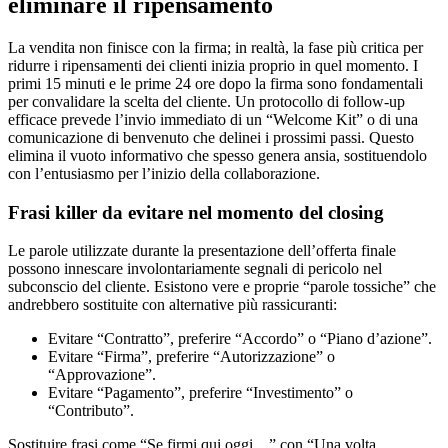
eliminare il ripensamento
La vendita non finisce con la firma; in realtà, la fase più critica per
ridurre i ripensamenti dei clienti inizia proprio in quel momento. I
primi 15 minuti e le prime 24 ore dopo la firma sono fondamentali
per convalidare la scelta del cliente. Un protocollo di follow-up
efficace prevede l’invio immediato di un “Welcome Kit” o di una
comunicazione di benvenuto che delinei i prossimi passi. Questo
elimina il vuoto informativo che spesso genera ansia, sostituendolo
con l’entusiasmo per l’inizio della collaborazione.
Frasi killer da evitare nel momento del closing
Le parole utilizzate durante la presentazione dell’offerta finale
possono innescare involontariamente segnali di pericolo nel
subconscio del cliente. Esistono vere e proprie “parole tossiche” che
andrebbero sostituite con alternative più rassicuranti:
Evitare “Contratto”, preferire “Accordo” o “Piano d’azione”.
Evitare “Firma”, preferire “Autorizzazione” o
“Approvazione”.
Evitare “Pagamento”, preferire “Investimento” o
“Contributo”.
Sostituire frasi come “Se firmi qui oggi…” con “Una volta