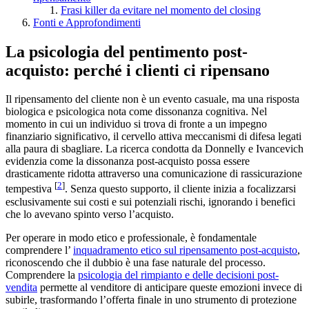
Frasi killer da evitare nel momento del closing
Fonti e Approfondimenti
La psicologia del pentimento post-
acquisto: perché i clienti ci ripensano
Il ripensamento del cliente non è un evento casuale, ma una risposta
biologica e psicologica nota come dissonanza cognitiva. Nel
momento in cui un individuo si trova di fronte a un impegno
finanziario significativo, il cervello attiva meccanismi di difesa legati
alla paura di sbagliare. La ricerca condotta da Donnelly e Ivancevich
evidenzia come la dissonanza post-acquisto possa essere
drasticamente ridotta attraverso una comunicazione di rassicurazione
[
2
]
tempestiva
. Senza questo supporto, il cliente inizia a focalizzarsi
esclusivamente sui costi e sui potenziali rischi, ignorando i benefici
che lo avevano spinto verso l’acquisto.
Per operare in modo etico e professionale, è fondamentale
comprendere l’
inquadramento etico sul ripensamento post-acquisto
,
riconoscendo che il dubbio è una fase naturale del processo.
Comprendere la
psicologia del rimpianto e delle decisioni post-
vendita
permette al venditore di anticipare queste emozioni invece di
subirle, trasformando l’offerta finale in uno strumento di protezione