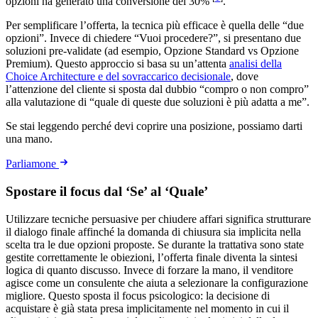
opzioni ha generato una conversione del 30%
.
Per semplificare l’offerta, la tecnica più efficace è quella delle “due
opzioni”. Invece di chiedere “Vuoi procedere?”, si presentano due
soluzioni pre-validate (ad esempio, Opzione Standard vs Opzione
Premium). Questo approccio si basa su un’attenta
analisi della
Choice Architecture e del sovraccarico decisionale
, dove
l’attenzione del cliente si sposta dal dubbio “compro o non compro”
alla valutazione di “quale di queste due soluzioni è più adatta a me”.
Se stai leggendo perché devi coprire una posizione, possiamo darti
una mano.
Parliamone
Spostare il focus dal ‘Se’ al ‘Quale’
Utilizzare tecniche persuasive per chiudere affari significa strutturare
il dialogo finale affinché la domanda di chiusura sia implicita nella
scelta tra le due opzioni proposte. Se durante la trattativa sono state
gestite correttamente le obiezioni, l’offerta finale diventa la sintesi
logica di quanto discusso. Invece di forzare la mano, il venditore
agisce come un consulente che aiuta a selezionare la configurazione
migliore. Questo sposta il focus psicologico: la decisione di
acquistare è già stata presa implicitamente nel momento in cui il