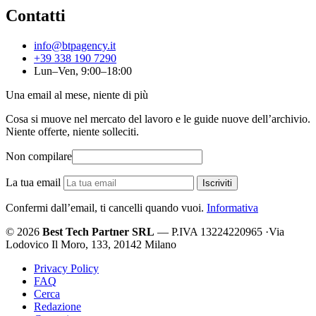
Contatti
info@btpagency.it
+39 338 190 7290
Lun–Ven, 9:00–18:00
Una email al mese, niente di più
Cosa si muove nel mercato del lavoro e le guide nuove dell’archivio.
Niente offerte, niente solleciti.
Non compilare
La tua email
Iscriviti
Confermi dall’email, ti cancelli quando vuoi.
Informativa
© 2026
Best Tech Partner SRL
— P.IVA 13224220965
·
Via
Lodovico Il Moro, 133, 20142 Milano
Privacy Policy
FAQ
Cerca
Redazione