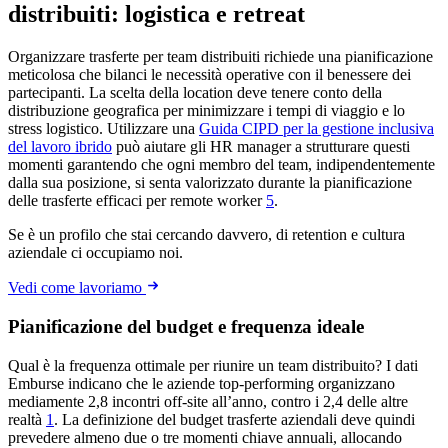
distribuiti: logistica e retreat
Organizzare trasferte per team distribuiti richiede una pianificazione
meticolosa che bilanci le necessità operative con il benessere dei
partecipanti. La scelta della location deve tenere conto della
distribuzione geografica per minimizzare i tempi di viaggio e lo
stress logistico. Utilizzare una
Guida CIPD per la gestione inclusiva
del lavoro ibrido
può aiutare gli HR manager a strutturare questi
momenti garantendo che ogni membro del team, indipendentemente
dalla sua posizione, si senta valorizzato durante la pianificazione
delle trasferte efficaci per remote worker
5
.
Se è un profilo che stai cercando davvero, di retention e cultura
aziendale ci occupiamo noi.
Vedi come lavoriamo
Pianificazione del budget e frequenza ideale
Qual è la frequenza ottimale per riunire un team distribuito? I dati
Emburse indicano che le aziende top-performing organizzano
mediamente 2,8 incontri off-site all’anno, contro i 2,4 delle altre
realtà
1
. La definizione del budget trasferte aziendali deve quindi
prevedere almeno due o tre momenti chiave annuali, allocando