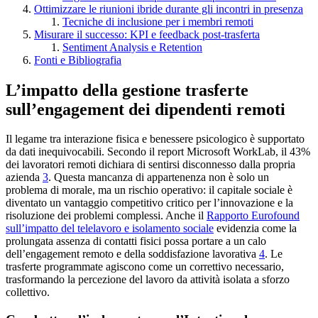
Ottimizzare le riunioni ibride durante gli incontri in presenza
Tecniche di inclusione per i membri remoti
Misurare il successo: KPI e feedback post-trasferta
Sentiment Analysis e Retention
Fonti e Bibliografia
L’impatto della gestione trasferte
sull’engagement dei dipendenti remoti
Il legame tra interazione fisica e benessere psicologico è supportato
da dati inequivocabili. Secondo il report Microsoft WorkLab, il 43%
dei lavoratori remoti dichiara di sentirsi disconnesso dalla propria
azienda
3
. Questa mancanza di appartenenza non è solo un
problema di morale, ma un rischio operativo: il capitale sociale è
diventato un vantaggio competitivo critico per l’innovazione e la
risoluzione dei problemi complessi. Anche il
Rapporto Eurofound
sull’impatto del telelavoro e isolamento sociale
evidenzia come la
prolungata assenza di contatti fisici possa portare a un calo
dell’engagement remoto e della soddisfazione lavorativa
4
. Le
trasferte programmate agiscono come un correttivo necessario,
trasformando la percezione del lavoro da attività isolata a sforzo
collettivo.