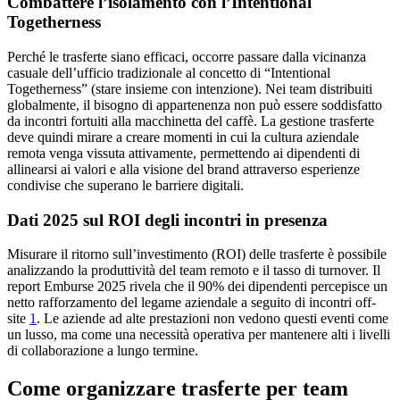
Combattere l’isolamento con l’Intentional
Togetherness
Perché le trasferte siano efficaci, occorre passare dalla vicinanza
casuale dell’ufficio tradizionale al concetto di “Intentional
Togetherness” (stare insieme con intenzione). Nei team distribuiti
globalmente, il bisogno di appartenenza non può essere soddisfatto
da incontri fortuiti alla macchinetta del caffè. La gestione trasferte
deve quindi mirare a creare momenti in cui la cultura aziendale
remota venga vissuta attivamente, permettendo ai dipendenti di
allinearsi ai valori e alla visione del brand attraverso esperienze
condivise che superano le barriere digitali.
Dati 2025 sul ROI degli incontri in presenza
Misurare il ritorno sull’investimento (ROI) delle trasferte è possibile
analizzando la produttività del team remoto e il tasso di turnover. Il
report Emburse 2025 rivela che il 90% dei dipendenti percepisce un
netto rafforzamento del legame aziendale a seguito di incontri off-
site
1
. Le aziende ad alte prestazioni non vedono questi eventi come
un lusso, ma come una necessità operativa per mantenere alti i livelli
di collaborazione a lungo termine.
Come organizzare trasferte per team