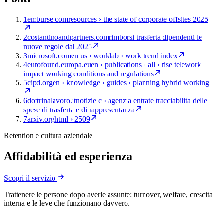
1
emburse.com
resources › the state of corporate offsites 2025
2
costantinoandpartners.com
rimborsi trasferta dipendenti le
nuove regole dal 2025
3
microsoft.com
en us › worklab › work trend index
4
eurofound.europa.eu
en › publications › all › rise telework
impact working conditions and regulations
5
cipd.org
en › knowledge › guides › planning hybrid working
6
dottrinalavoro.it
notizie c › agenzia entrate tracciabilita delle
spese di trasferta e di rappresentanza
7
arxiv.org
html › 2509
Retention e cultura aziendale
Affidabilità ed esperienza
Scopri il servizio
Trattenere le persone dopo averle assunte: turnover, welfare, crescita
interna e le leve che funzionano davvero.