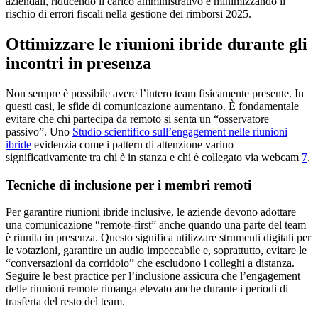
aziendali, riducendo il carico amministrativo e minimizzando il
rischio di errori fiscali nella gestione dei rimborsi 2025.
Ottimizzare le riunioni ibride durante gli
incontri in presenza
Non sempre è possibile avere l’intero team fisicamente presente. In
questi casi, le sfide di comunicazione aumentano. È fondamentale
evitare che chi partecipa da remoto si senta un “osservatore
passivo”. Uno
Studio scientifico sull’engagement nelle riunioni
ibride
evidenzia come i pattern di attenzione varino
significativamente tra chi è in stanza e chi è collegato via webcam
7
.
Tecniche di inclusione per i membri remoti
Per garantire riunioni ibride inclusive, le aziende devono adottare
una comunicazione “remote-first” anche quando una parte del team
è riunita in presenza. Questo significa utilizzare strumenti digitali per
le votazioni, garantire un audio impeccabile e, soprattutto, evitare le
“conversazioni da corridoio” che escludono i colleghi a distanza.
Seguire le best practice per l’inclusione assicura che l’engagement
delle riunioni remote rimanga elevato anche durante i periodi di
trasferta del resto del team.