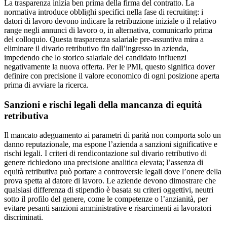
La trasparenza inizia ben prima della firma del contratto. La
normativa introduce obblighi specifici nella fase di recruiting: i
datori di lavoro devono indicare la retribuzione iniziale o il relativo
range negli annunci di lavoro o, in alternativa, comunicarlo prima
del colloquio. Questa trasparenza salariale pre-assuntiva mira a
eliminare il divario retributivo fin dall’ingresso in azienda,
impedendo che lo storico salariale del candidato influenzi
negativamente la nuova offerta. Per le PMI, questo significa dover
definire con precisione il valore economico di ogni posizione aperta
prima di avviare la ricerca.
Sanzioni e rischi legali della mancanza di equità
retributiva
Il mancato adeguamento ai parametri di parità non comporta solo un
danno reputazionale, ma espone l’azienda a sanzioni significative e
rischi legali. I criteri di rendicontazione sul divario retributivo di
genere richiedono una precisione analitica elevata; l’assenza di
equità retributiva può portare a controversie legali dove l’onere della
prova spetta al datore di lavoro. Le aziende devono dimostrare che
qualsiasi differenza di stipendio è basata su criteri oggettivi, neutri
sotto il profilo del genere, come le competenze o l’anzianità, per
evitare pesanti sanzioni amministrative e risarcimenti ai lavoratori
discriminati.