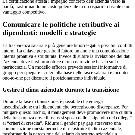
La certificazione attesta l’impegno concreto dell’azienda verso la
parità, trasformando un costo potenziale in un risparmio fiscale e un
vantaggio competitivo.
Comunicare le politiche retributive ai
dipendenti: modelli e strategie
La trasparenza salariale può generare timori legati a possibili conflitti
interni. La chiave per gestire il fattore umano è una comunicazione
interna proattiva e strutturata. Invece di subire la rivelazione dei dati,
l’azienda deve farsi promotrice di una narrazione basata sulla
meritocrazia. Un modello efficace prevede sessioni informative di
gruppo per spiegare i criteri alla base delle fasce salariali e incontri
one-to-one per discutere il posizionamento individuale.
Gestire il clima aziendale durante la transizione
Durante la fase di transizione, è possibile che emerga
insoddisfazione tra i dipendenti che percepiscono discrepanze. Per
mitigare questo rischio, il management deve promuovere una cultura
della trasparenza dove il focus si sposta dallo “stipendio del collega”
ai “criteri di crescita”. Ridurre il gender pay gap attraverso una
comunicazione onesta permette di ricostruire il clima aziendale,
trasformando la percezione del salario da segreto aziendale a