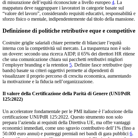
di misurazione dell’equità riconosciute a livello europeo
4
. La
mappatura deve raggruppare i lavoratori in categorie basate sul
“valore del lavoro”, considerando requisiti educativi, responsabilità e
sforzo fisico o mentale, indipendentemente dal titolo della mansione.
Definizione di politiche retributive eque e competitive
Costruire griglie salariali chiare permette di bilanciare l’equità
interna con la competitività sul mercato. La trasparenza non è solo
un dovere: secondo una ricerca AIDP, il 65% dei direttori HR ritiene
che una comunicazione chiara sui pacchetti retributivi migliori
l’employer branding e la retention
5
. Definire fasce retributive (pay
bands) basate su criteri oggettivi permette ai dipendenti di
visualizzare il proprio percorso di crescita economica, aumentando
la motivazione e la fiducia nell’organizzazione.
Il valore della Certificazione della Parità di Genere (UNI/PdR
125:2022)
Un acceleratore fondamentale per le PMI italiane è l’adozione della
certificazione UNI/PdR 125:2022. Questo strumento non solo
prepara l’azienda ai requisiti della Direttiva UE, ma offre vantaggi
economici immediati, come uno sgravio contributivo dell’1% (fino a
50.000 euro annui) e punteggi premiali nei bandi di gara pubblici
6
.