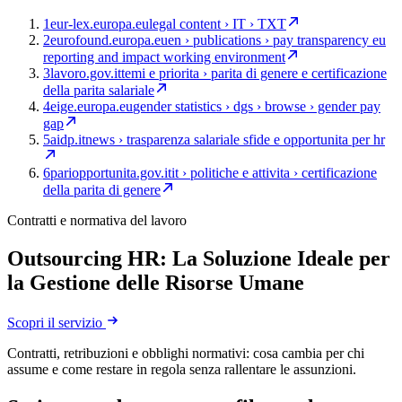
1
eur-lex.europa.eu
legal content › IT › TXT
2
eurofound.europa.eu
en › publications › pay transparency eu
reporting and impact working environment
3
lavoro.gov.it
temi e priorita › parita di genere e certificazione
della parita salariale
4
eige.europa.eu
gender statistics › dgs › browse › gender pay
gap
5
aidp.it
news › trasparenza salariale sfide e opportunita per hr
6
pariopportunita.gov.it
it › politiche e attivita › certificazione
della parita di genere
Contratti e normativa del lavoro
Outsourcing HR: La Soluzione Ideale per
la Gestione delle Risorse Umane
Scopri il servizio
Contratti, retribuzioni e obblighi normativi: cosa cambia per chi
assume e come restare in regola senza rallentare le assunzioni.