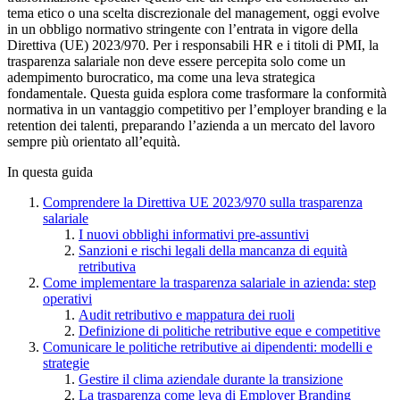
tema etico o una scelta discrezionale del management, oggi evolve
in un obbligo normativo stringente con l’entrata in vigore della
Direttiva (UE) 2023/970. Per i responsabili HR e i titoli di PMI, la
trasparenza salariale non deve essere percepita solo come un
adempimento burocratico, ma come una leva strategica
fondamentale. Questa guida esplora come trasformare la conformità
normativa in un vantaggio competitivo per l’employer branding e la
retention dei talenti, preparando l’azienda a un mercato del lavoro
sempre più orientato all’equità.
In questa guida
Comprendere la Direttiva UE 2023/970 sulla trasparenza
salariale
I nuovi obblighi informativi pre-assuntivi
Sanzioni e rischi legali della mancanza di equità
retributiva
Come implementare la trasparenza salariale in azienda: step
operativi
Audit retributivo e mappatura dei ruoli
Definizione di politiche retributive eque e competitive
Comunicare le politiche retributive ai dipendenti: modelli e
strategie
Gestire il clima aziendale durante la transizione
La trasparenza come leva di Employer Branding