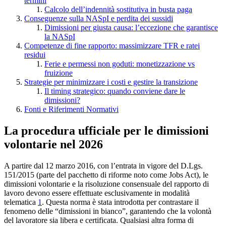
termini
Calcolo dell’indennità sostitutiva in busta paga
Conseguenze sulla NASpI e perdita dei sussidi
Dimissioni per giusta causa: l’eccezione che garantisce
la NASpI
Competenze di fine rapporto: massimizzare TFR e ratei
residui
Ferie e permessi non goduti: monetizzazione vs
fruizione
Strategie per minimizzare i costi e gestire la transizione
Il timing strategico: quando conviene dare le
dimissioni?
Fonti e Riferimenti Normativi
La procedura ufficiale per le dimissioni
volontarie nel 2026
A partire dal 12 marzo 2016, con l’entrata in vigore del D.Lgs.
151/2015 (parte del pacchetto di riforme noto come Jobs Act), le
dimissioni volontarie e la risoluzione consensuale del rapporto di
lavoro devono essere effettuate esclusivamente in modalità
telematica
1
. Questa norma è stata introdotta per contrastare il
fenomeno delle “dimissioni in bianco”, garantendo che la volontà
del lavoratore sia libera e certificata. Qualsiasi altra forma di