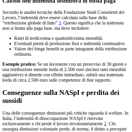
Calcolo dell’indennità sostitutiva in busta paga
Secondo le analisi tecniche della Fondazione Studi Consulenti del
Lavoro, l’indennità deve essere calcolata sulla base della
“retribuzione globale di fatto”
3
. Questo significa che la trattenuta
non si limita alla paga base, ma deve includere:
Ratei di tredicesima e quattordicesima mensilità.
Eventuali premi di produzione fissi o indennità continuative.
Valore dei fringe benefit se parte integrante della retribuzione
ordinaria.
Esempio pratico:
Se un lavoratore con un preavviso di 30 giorni e
una retribuzione mensile lorda di 2.500 euro (inclusi ratei mensilità
aggiuntive) si dimette con effetto immediato, subirà una trattenuta
lorda di circa 2.500 euro sulle competenze di fine rapporto.
Conseguenze sulla NASpI e perdita dei
sussidi
Una delle conseguenze dimissioni più critiche riguarda il welfare. In
Italia, l’indennità di disoccupazione NASpI è riservata
esclusivamente a chi perde il lavoro involontariamente
2
. Chi
rassegna dimissioni volontarie perde, di norma, il diritto a percepire