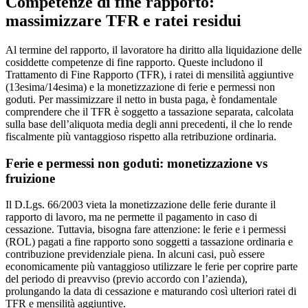
Competenze di fine rapporto:
massimizzare TFR e ratei residui
Al termine del rapporto, il lavoratore ha diritto alla liquidazione delle
cosiddette competenze di fine rapporto. Queste includono il
Trattamento di Fine Rapporto (TFR), i ratei di mensilità aggiuntive
(13esima/14esima) e la monetizzazione di ferie e permessi non
goduti. Per massimizzare il netto in busta paga, è fondamentale
comprendere che il TFR è soggetto a tassazione separata, calcolata
sulla base dell’aliquota media degli anni precedenti, il che lo rende
fiscalmente più vantaggioso rispetto alla retribuzione ordinaria.
Ferie e permessi non goduti: monetizzazione vs
fruizione
Il D.Lgs. 66/2003 vieta la monetizzazione delle ferie durante il
rapporto di lavoro, ma ne permette il pagamento in caso di
cessazione. Tuttavia, bisogna fare attenzione: le ferie e i permessi
(ROL) pagati a fine rapporto sono soggetti a tassazione ordinaria e
contribuzione previdenziale piena. In alcuni casi, può essere
economicamente più vantaggioso utilizzare le ferie per coprire parte
del periodo di preavviso (previo accordo con l’azienda),
prolungando la data di cessazione e maturando così ulteriori ratei di
TFR e mensilità aggiuntive.