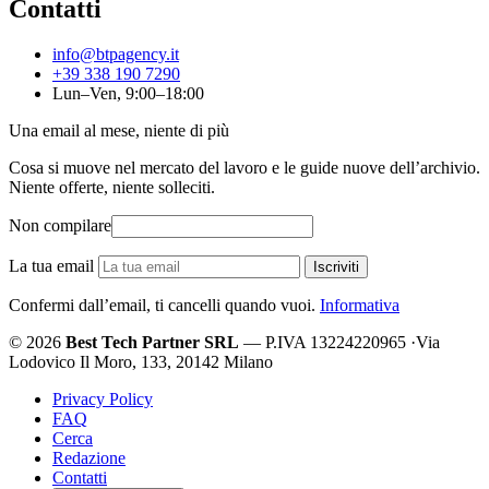
Contatti
info@btpagency.it
+39 338 190 7290
Lun–Ven, 9:00–18:00
Una email al mese, niente di più
Cosa si muove nel mercato del lavoro e le guide nuove dell’archivio.
Niente offerte, niente solleciti.
Non compilare
La tua email
Iscriviti
Confermi dall’email, ti cancelli quando vuoi.
Informativa
© 2026
Best Tech Partner SRL
— P.IVA 13224220965
·
Via
Lodovico Il Moro, 133, 20142 Milano
Privacy Policy
FAQ
Cerca
Redazione
Contatti