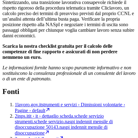
Sintetizzando, una transizione lavorativa consapevole richiede il
rispetto rigoroso della procedura telematica tramite Cliclavoro, un
calcolo preciso dei termini di preavviso previsti dal proprio CCNL e
un’analisi attenta dell’ultima busta paga. Verificare la propria
posizione rispetto alla NASpI e negoziare i termini di uscita sono
passaggi obbligati per chiunque voglia cambiare lavoro senza subire
danni economici.
Scarica la nostra checklist gratuita per il calcolo delle
competenze di fine rapporto e assicurati di non perdere
nemmeno un euro.
Le informazioni fornite hanno scopo puramente informativo e non
sostituiscono la consulenza professionale di un consulente del lavoro
o di un ente di patronato.
Fonti
1
lavoro.gov.it
strumenti e servizi › Dimissioni volontarie ›
Pagine › default
2
inps.it
it › it › dettaglio scheda.schede servizio
strumenti.schede servizio.naspi indennit mensile di
disoccupazione 50143.naspi indennit mensile di
disoccupazione