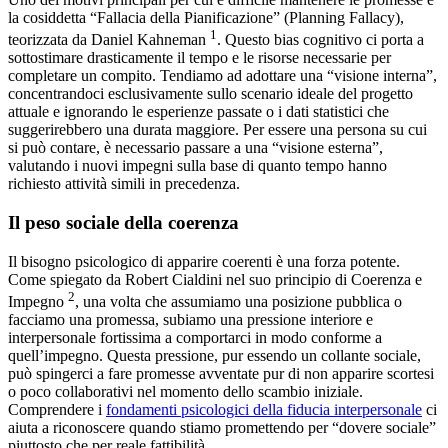
la cosiddetta “Fallacia della Pianificazione” (Planning Fallacy),
1
teorizzata da Daniel Kahneman
. Questo bias cognitivo ci porta a
sottostimare drasticamente il tempo e le risorse necessarie per
completare un compito. Tendiamo ad adottare una “visione interna”,
concentrandoci esclusivamente sullo scenario ideale del progetto
attuale e ignorando le esperienze passate o i dati statistici che
suggerirebbero una durata maggiore. Per essere una persona su cui
si può contare, è necessario passare a una “visione esterna”,
valutando i nuovi impegni sulla base di quanto tempo hanno
richiesto attività simili in precedenza.
Il peso sociale della coerenza
Il bisogno psicologico di apparire coerenti è una forza potente.
Come spiegato da Robert Cialdini nel suo principio di Coerenza e
2
Impegno
, una volta che assumiamo una posizione pubblica o
facciamo una promessa, subiamo una pressione interiore e
interpersonale fortissima a comportarci in modo conforme a
quell’impegno. Questa pressione, pur essendo un collante sociale,
può spingerci a fare promesse avventate pur di non apparire scortesi
o poco collaborativi nel momento dello scambio iniziale.
Comprendere i
fondamenti psicologici della fiducia interpersonale
ci
aiuta a riconoscere quando stiamo promettendo per “dovere sociale”
piuttosto che per reale fattibilità.