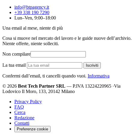
info@btpagency.it
+39 338 190 7290
Lun–Ven, 9:00–18:00
Una email al mese, niente di più
Cosa si muove nel mercato del lavoro e le guide nuove dell’archivio.
Niente offerte, niente solleciti.
Non compilare
La tua email
Iscriviti
Confermi dall’email, ti cancelli quando vuoi.
Informativa
© 2026
Best Tech Partner SRL
— P.IVA 13224220965
·
Via
Lodovico Il Moro, 133, 20142 Milano
Privacy Policy
FAQ
Cerca
Redazione
Contatti
Preferenze cookie