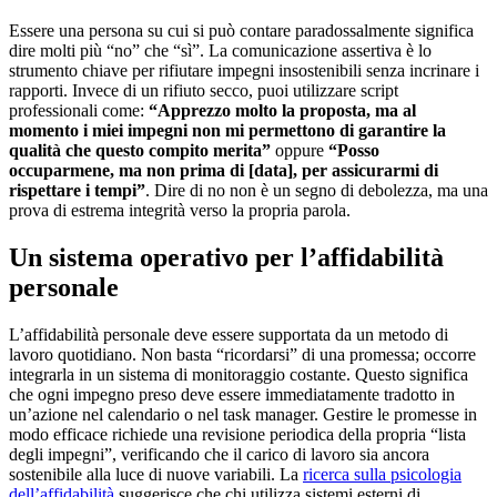
Essere una persona su cui si può contare paradossalmente significa
dire molti più “no” che “sì”. La comunicazione assertiva è lo
strumento chiave per rifiutare impegni insostenibili senza incrinare i
rapporti. Invece di un rifiuto secco, puoi utilizzare script
professionali come:
“Apprezzo molto la proposta, ma al
momento i miei impegni non mi permettono di garantire la
qualità che questo compito merita”
oppure
“Posso
occuparmene, ma non prima di [data], per assicurarmi di
rispettare i tempi”
. Dire di no non è un segno di debolezza, ma una
prova di estrema integrità verso la propria parola.
Un sistema operativo per l’affidabilità
personale
L’affidabilità personale deve essere supportata da un metodo di
lavoro quotidiano. Non basta “ricordarsi” di una promessa; occorre
integrarla in un sistema di monitoraggio costante. Questo significa
che ogni impegno preso deve essere immediatamente tradotto in
un’azione nel calendario o nel task manager. Gestire le promesse in
modo efficace richiede una revisione periodica della propria “lista
degli impegni”, verificando che il carico di lavoro sia ancora
sostenibile alla luce di nuove variabili. La
ricerca sulla psicologia
dell’affidabilità
suggerisce che chi utilizza sistemi esterni di