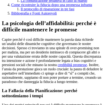
La comunicazione proattiva in caso di ritardo
Come ricostruire la fiducia dopo una promessa infranta
Il protocollo di riparazione in tre fasi
Bibliografia e Fonti Autorevoli
La psicologia dell’affidabilità: perché è
difficile mantenere le promesse
Capire perché è così difficile mantenere la parola data richiede
un’analisi delle dinamiche cognitive che governano le nostre
decisioni. Spesso ci troviamo in una spirale di over-promising non
per malizia, ma per un desiderio intrinseco di compiacere gli altri o
per una valutazione errata delle nostre capacità. Questa discrepanza
tra intenzione e azione è profondamente legata a bias cognitivi e
pressioni sociali che minano la nostra
credibilità promesse
. Inoltre,
l’ansia da prestazione gioca un ruolo cruciale: la paura di deludere le
aspettative nell’immediato ci spinge a dire di “sì” a compiti che,
razionalmente, sappiamo di non poter portare a termine, creando un
paradosso che danneggia la fiducia a lungo termine.
La Fallacia della Pianificazione: perché
sottostimiamo i tempi
Uno dei motivi principali per cui è difficile mantenere le promesse è