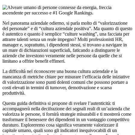
Nel panorama aziendale odierno, si parla molto di “valorizzazione
del personale” e di “cultura aziendale positiva”. Ma quanto di questo
è autentico e quanto è semplice “culture washing”, una facciata per
attrarre talenti senza un reale impegno? Molti professionisti HR,
manager e, soprattutto, i dipendenti stessi, si trovano a navigare in
un mare di dichiarazioni superficiali, faticando a distinguere le
aziende che investono veramente nelle persone da quelle che si
limitano a offrire benefit effimeri.
La difficoltà nel riconoscere una buona cultura aziendale e la
mancanza di metriche chiare per misurare l’efficacia delle iniziative
di valorizzazione sono punti dolenti comuni che possono portare a
costi elevati in termini di turnover, demotivazione e scarsa
produttività.
Questa guida definitiva si propone di svelare l’autenticità: ti
accompagnerà nella decifrazione dei segnali reali di un’azienda che
valorizza le persone, ti fornirà strategie misurabili e ti mostrerà come
trasformare il benessere dei dipendenti in un vantaggio competitivo
duraturo. Esploreremo cosa significa veramente valorizzare il
capitale umano, quali sono gli indicatori inequivocabili di un