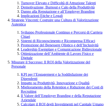
Turnover Elevato e Difficoltà di Attrazione Talenti
Demotivazione, Burnout e Calo della Produttività
Danno alla Reputazione e all’Employer Branding
Implicazioni Etiche e Legali
Strategie Vincenti: Costruire una Cultura di Valorizzazione
Autentica
Sviluppo Professionale Continuo e Percorsi di Carriera
Chiari
Sistemi di Riconoscimento e Ricompensa Efficaci
Promozione del Benessere Olistico e dell’Inclusività
Leadership Esemplare e Comunicazione Bidirezionale
Ottimizzazione dell’Ambiente di Lavoro Fisico e
Digitale
Misurare il Successo: Il ROI della Valorizzazione del
Personale
KPI per l’Engagement e la Soddisfazione dei
Dipendenti
Impatto su Produttività, Innovazione e Qualità
Miglioramento della Retention e Riduzione dei Costi di
Recruiting
Il Valore dell’Employer Branding e della Reputazione
Aziendale
Calcolare il ROI degli Investimenti nel Capitale Umano