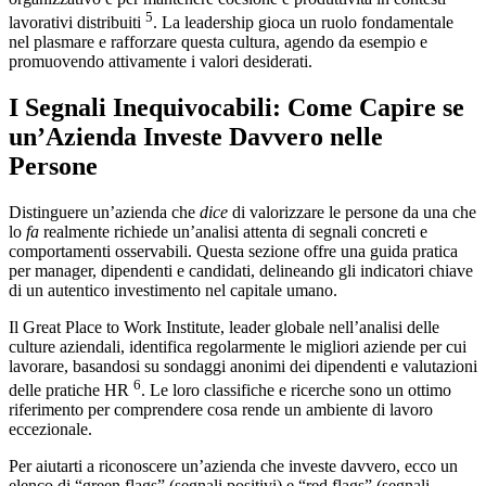
5
lavorativi distribuiti
. La leadership gioca un ruolo fondamentale
nel plasmare e rafforzare questa cultura, agendo da esempio e
promuovendo attivamente i valori desiderati.
I Segnali Inequivocabili: Come Capire se
un’Azienda Investe Davvero nelle
Persone
Distinguere un’azienda che
dice
di valorizzare le persone da una che
lo
fa
realmente richiede un’analisi attenta di segnali concreti e
comportamenti osservabili. Questa sezione offre una guida pratica
per manager, dipendenti e candidati, delineando gli indicatori chiave
di un autentico investimento nel capitale umano.
Il Great Place to Work Institute, leader globale nell’analisi delle
culture aziendali, identifica regolarmente le migliori aziende per cui
lavorare, basandosi su sondaggi anonimi dei dipendenti e valutazioni
6
delle pratiche HR
. Le loro classifiche e ricerche sono un ottimo
riferimento per comprendere cosa rende un ambiente di lavoro
eccezionale.
Per aiutarti a riconoscere un’azienda che investe davvero, ecco un
elenco di “green flags” (segnali positivi) e “red flags” (segnali