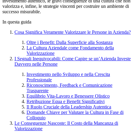
investimento autentico, le gravi conseguenze di una cultura che non
valorizza e, infine, le strategie vincenti per costruire un ambiente di
successo misurabile.
In questa guida
Cosa Significa Veramente Valorizzare le Persone in Azienda?
Oltre i Benefit: Dalla Superficie alla Sostanza
La Cultura Aziendale come Fondamento della
Valorizzazione
I Segnali Inequivocabili: Come Capire se un’Azienda Investe
Davvero nelle Persone
Investimento nello Sviluppo e nella Crescita
Professionale
Riconoscimento, Feedback e Comunicazione
Trasparente
Equilibrio Vita-Lavoro e Benessere Olistico
Retribuzione Equa e Benefit Significativi
Il Ruolo Cruciale della Leadership Autentica
Domande Chiave per Valutare la Cultura in Fase di
Colloquio
Le Conseguenze Nascoste: Il Costo della Mancanza di
Valorizzazione