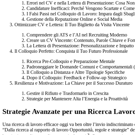
Errori nel CV e nella Lettera di Presentazione: Cosa Non
Candidature Inefficaci: Perché Vengono Scartate e Come
I Falsi Passi nel Colloquio di Lavoro: Impara dagli Sbagl
Gestione della Reputazione Online e Social Media
Ottimizzare CV e Lettera: Il Tuo Biglietto da Visita Vincente
Comprendere gli ATS e l’AI nel Recruiting Moderno
Creare un CV Vincente: Contenuto, Parole Chiave e Fo
La Lettera di Presentazione: Personalizzazione e Impatto
Il Colloquio Perfetto: Conquista il Tuo Futuro Professionale
Ricerca Pre-Colloquio e Preparazione Mentale
Padroneggiare le Domande Comuni e Comportamentali
Il Colloquio a Distanza e Altre Tipologie Specifiche
Dopo il Colloquio: Feedback e Follow-up Strategico
Resilienza e Motivazione: La Chiave per il Successo Duraturo
Gestire il Rifiuto e Trasformarlo in Crescita
Strategie per Mantenere Alta l’Energia e la Proattività
Strategie Avanzate per una Ricerca Lavoro
Una ricerca di lavoro efficace oggi va ben oltre l’invio indiscrimina
“Dalla ricerca al rapporto di lavoro Opportunità, regole e strategie” de
3