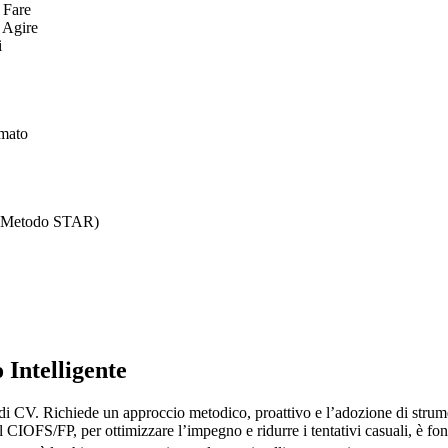
 Fare
 Agire
i
rmato
 (Metodo STAR)
 Intelligente
to di CV. Richiede un approccio metodico, proattivo e l’adozione di str
l CIOFS/FP, per ottimizzare l’impegno e ridurre i tentativi casuali, è fond