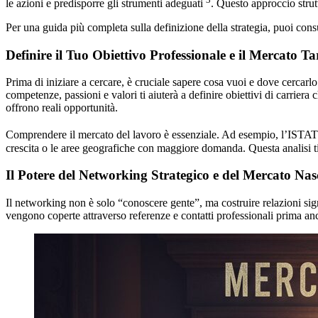
le azioni e predisporre gli strumenti adeguati
. Questo approccio strutt
Per una guida più completa sulla definizione della strategia, puoi cons
Definire il Tuo Obiettivo Professionale e il Mercato Ta
Prima di iniziare a cercare, è cruciale sapere cosa vuoi e dove cerca
competenze, passioni e valori ti aiuterà a definire obiettivi di carriera 
offrono reali opportunità.
Comprendere il mercato del lavoro è essenziale. Ad esempio, l’ISTAT (
crescita o le aree geografiche con maggiore domanda. Questa analisi ti 
Il Potere del Networking Strategico e del Mercato Nas
Il networking non è solo “conoscere gente”, ma costruire relazioni sign
vengono coperte attraverso referenze e contatti professionali prima anc