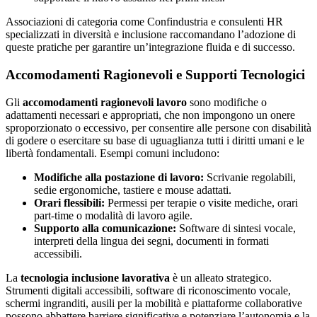
Associazioni di categoria come Confindustria e consulenti HR
specializzati in diversità e inclusione raccomandano l’adozione di
queste pratiche per garantire un’integrazione fluida e di successo.
Accomodamenti Ragionevoli e Supporti Tecnologici
Gli
accomodamenti ragionevoli lavoro
sono modifiche o
adattamenti necessari e appropriati, che non impongono un onere
sproporzionato o eccessivo, per consentire alle persone con disabilità
di godere o esercitare su base di uguaglianza tutti i diritti umani e le
libertà fondamentali. Esempi comuni includono:
Modifiche alla postazione di lavoro:
Scrivanie regolabili,
sedie ergonomiche, tastiere e mouse adattati.
Orari flessibili:
Permessi per terapie o visite mediche, orari
part-time o modalità di lavoro agile.
Supporto alla comunicazione:
Software di sintesi vocale,
interpreti della lingua dei segni, documenti in formati
accessibili.
La
tecnologia inclusione lavorativa
è un alleato strategico.
Strumenti digitali accessibili, software di riconoscimento vocale,
schermi ingranditi, ausili per la mobilità e piattaforme collaborative
possono abbattere barriere significative e potenziare l’autonomia e la