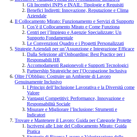
Gli Incentivi INPS e INAIL: Tipologie e Requisiti
Benefici Indiretti: Innovazione, Reputazione e Clima
Aziendale
Il Collocamento Mirato: Funzionamento e Servizi di Supporto
Cos’è il Collocamento Mirato e Come Funziona
Centri per l’Impiego e Agenzie Specializzate: Un
Supporto Fondamentale
Le Convenzioni Quadro e i Progetti Personalizzati
Strategie Aziendali per un’Assunzione e Integrazione Efficace
Dalla Selezione all’Onboarding: Best Practice per i
Responsabili HR
Accomodamenti Ragionevoli e Supporti Tecnologici
Partnership Strategiche per l’Occupazione Inclusiva
Oltre l’Obbligo: Costruire un Ambiente di Lavoro
Genuinamente Inclusivo
I Principi dell’Inclusione Lavorativa e la Diversità come
Valore
Vantaggi Competitivi: Performance, Innovazione e
Responsabilità Sociale
Misurare e Migliorare l’Inclusione: Strumenti e
Indicatori
Trovare e Mantenere il Lavoro: Guida per Categorie Protette
Iscriversi alle Liste del Collocamento Mirato: Guida
Pratica
Strategie di Ricerca Lavoro e Valorizzazione delle