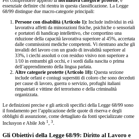
Per comprendere appieno la
normativa categorie protette
, è
essenziale definire chi rientra in questa classificazione. La Legge
68/99 distingue due macro-categorie principali:
Persone con disabilità (Articolo 1):
Include individui in età
lavorativa affetti da minorazioni fisiche, psichiche o sensoriali
e portatori di handicap intellettivo, che comportino una
riduzione della capacità lavorativa superiore al 45%, accertata
dalle commissioni mediche competenti. Vi rientrano anche gli
invalidi del lavoro con un grado di invalidità superiore al
33%, i ciechi assoluti o con residuo visivo non superiore a
1/10 in entrambi gli occhi, e i sordi dalla nascita o prima
dell’apprendimento della lingua parlata.
Altre categorie protette (Articolo 18):
Questa sezione
include orfani e coniugi superstiti di coloro che sono deceduti
per cause di lavoro, guerra o servizio, profughi italiani
rimpatriati e vittime del terrorismo e della criminalità
organizzata.
Le definizioni precise e gli articoli specifici della Legge 68/99 sono
il fondamento per l’applicazione delle quote di riserva e degli
obblighi di assunzione, come dettagliato da fonti specializzate come
1
3
Inclusyon e Abile Job
,
.
Gli Obiettivi della Legge 68/99: Diritto al Lavoro e