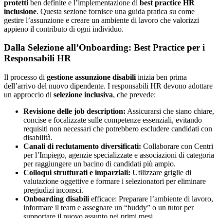
protetti
ben definite e l’implementazione di
best practice HR
inclusione
. Questa sezione fornisce una guida pratica su come
gestire l’assunzione e creare un ambiente di lavoro che valorizzi
appieno il contributo di ogni individuo.
Dalla Selezione all’Onboarding: Best Practice per i
Responsabili HR
Il processo di
gestione assunzione disabili
inizia ben prima
dell’arrivo del nuovo dipendente. I responsabili HR devono adottare
un approccio di
selezione inclusiva
, che prevede:
Revisione delle job description:
Assicurarsi che siano chiare,
concise e focalizzate sulle competenze essenziali, evitando
requisiti non necessari che potrebbero escludere candidati con
disabilità.
Canali di reclutamento diversificati:
Collaborare con Centri
per l’Impiego, agenzie specializzate e associazioni di categoria
per raggiungere un bacino di candidati più ampio.
Colloqui strutturati e imparziali:
Utilizzare griglie di
valutazione oggettive e formare i selezionatori per eliminare
pregiudizi inconsci.
Onboarding disabili
efficace: Preparare l’ambiente di lavoro,
informare il team e assegnare un “buddy” o un tutor per
supportare il nuovo assunto nei primi mesi.