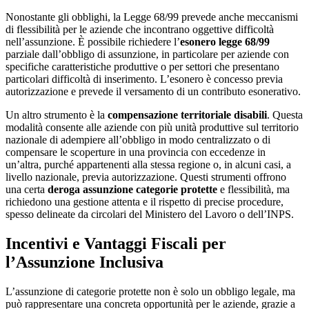
Nonostante gli obblighi, la Legge 68/99 prevede anche meccanismi
di flessibilità per le aziende che incontrano oggettive difficoltà
nell’assunzione. È possibile richiedere l’
esonero legge 68/99
parziale dall’obbligo di assunzione, in particolare per aziende con
specifiche caratteristiche produttive o per settori che presentano
particolari difficoltà di inserimento. L’esonero è concesso previa
autorizzazione e prevede il versamento di un contributo esonerativo.
Un altro strumento è la
compensazione territoriale disabili
. Questa
modalità consente alle aziende con più unità produttive sul territorio
nazionale di adempiere all’obbligo in modo centralizzato o di
compensare le scoperture in una provincia con eccedenze in
un’altra, purché appartenenti alla stessa regione o, in alcuni casi, a
livello nazionale, previa autorizzazione. Questi strumenti offrono
una certa
deroga assunzione categorie protette
e flessibilità, ma
richiedono una gestione attenta e il rispetto di precise procedure,
spesso delineate da circolari del Ministero del Lavoro o dell’INPS.
Incentivi e Vantaggi Fiscali per
l’Assunzione Inclusiva
L’assunzione di categorie protette non è solo un obbligo legale, ma
può rappresentare una concreta opportunità per le aziende, grazie a