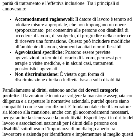
parità di trattamento e l’effettiva inclusione. Tra i principali si
annoverano:
Accomodamenti ragionevoli:
Il datore di lavoro è tenuto ad
adottare misure appropriate, che non impongano un onere
sproporzionato, per consentire alle persone con disabilità di
accedere al lavoro, di svolgerlo, di progredire nella carriera e
di ricevere una formazione. Questo può includere modifiche
all’ambiente di lavoro, strumenti adattati o orari flessibili.
Agevolazioni specifiche:
Possono essere previste
agevolazioni in termini di orario di lavoro, permessi per
terapie o visite mediche, e in alcuni casi, trattamenti
pensionistici agevolati.
Non discriminazione:
È vietata ogni forma di
discriminazione diretta o indiretta basata sulla disabilità.
Parallelamente ai diritti, esistono anche dei
doveri categorie
protette
. Il lavoratore è tenuto a svolgere la mansione assegnata con
diligenza e a rispettare le normative aziendali, purché queste siano
compatibili con le sue condizioni. È fondamentale che il lavoratore
sia idoneo alla mansione, anche con gli accomodamenti necessari,
per garantire la sicurezza e la produttività. Esperti legali in diritto del
lavoro e associazioni nazionali per i diritti delle persone con
disabilità sottolineano l’importanza di un dialogo aperto tra
lavoratore e azienda per identificare e implementare al meglio questi