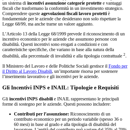
un sistema di
incentivi assunzione categorie protette
e vantaggi
fiscali che trasformano la conformità in un investimento strategico.
Comprendere queste
agevolazioni fiscali lavoro protetti
è
fondamentale per le aziende che desiderano non solo rispettare la
Legge 68/99, ma anche trarne un valore aggiunto.
L’Articolo 13 della Legge 68/1999 prevede il riconoscimento di un
incentivo economico per le aziende che assumono persone con
disabilità. Questi incentivi sono erogati a condizioni e con
caratteristiche specifiche, che variano in base alla natura della
2
disabilità, alla percentuale di invalidità e alla tipologia contrattuale
.
Il Ministero del Lavoro e delle Politiche Sociali gestisce il
Fondo per
il Diritto al Lavoro Disabili
, un’importante risorsa per sostenere
l’inserimento lavorativo e gli incentivi per le aziende.
Gli Incentivi INPS e INAIL: Tipologie e Requisiti
Gli
incentivi INPS disabili
e INAIL rappresentano le principali
forme di sostegno per le aziende. Questi possono includere:
Contributi per l’assunzione:
Riconoscimento di un
contributo economico per un periodo variabile (spesso 36 o
60 mesi) in base al grado e alla tipologia di disabilità del
lavoratore. L’entità del contributo può variare dal 35% al 70%