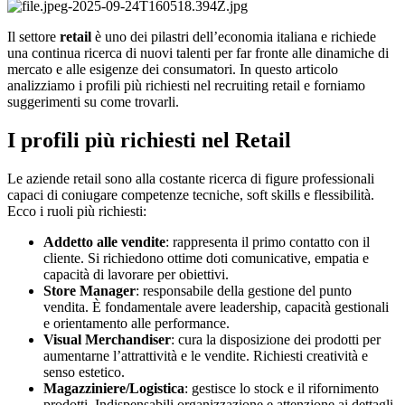
Il settore
retail
è uno dei pilastri dell’economia italiana e richiede
una continua ricerca di nuovi talenti per far fronte alle dinamiche di
mercato e alle esigenze dei consumatori. In questo articolo
analizziamo i profili più richiesti nel recruiting retail e forniamo
suggerimenti su come trovarli.
I profili più richiesti nel Retail
Le aziende retail sono alla costante ricerca di figure professionali
capaci di coniugare competenze tecniche, soft skills e flessibilità.
Ecco i ruoli più richiesti:
Addetto alle vendite
: rappresenta il primo contatto con il
cliente. Si richiedono ottime doti comunicative, empatia e
capacità di lavorare per obiettivi.
Store Manager
: responsabile della gestione del punto
vendita. È fondamentale avere leadership, capacità gestionali
e orientamento alle performance.
Visual Merchandiser
: cura la disposizione dei prodotti per
aumentarne l’attrattività e le vendite. Richiesti creatività e
senso estetico.
Magazziniere/Logistica
: gestisce lo stock e il rifornimento
prodotti. Indispensabili organizzazione e attenzione ai dettagli.