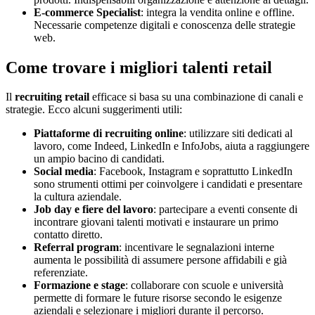
E-commerce Specialist
: integra la vendita online e offline.
Necessarie competenze digitali e conoscenza delle strategie
web.
Come trovare i migliori talenti retail
Il
recruiting retail
efficace si basa su una combinazione di canali e
strategie. Ecco alcuni suggerimenti utili:
Piattaforme di recruiting online
: utilizzare siti dedicati al
lavoro, come Indeed, LinkedIn e InfoJobs, aiuta a raggiungere
un ampio bacino di candidati.
Social media
: Facebook, Instagram e soprattutto LinkedIn
sono strumenti ottimi per coinvolgere i candidati e presentare
la cultura aziendale.
Job day e fiere del lavoro
: partecipare a eventi consente di
incontrare giovani talenti motivati e instaurare un primo
contatto diretto.
Referral program
: incentivare le segnalazioni interne
aumenta le possibilità di assumere persone affidabili e già
referenziate.
Formazione e stage
: collaborare con scuole e università
permette di formare le future risorse secondo le esigenze
aziendali e selezionare i migliori durante il percorso.