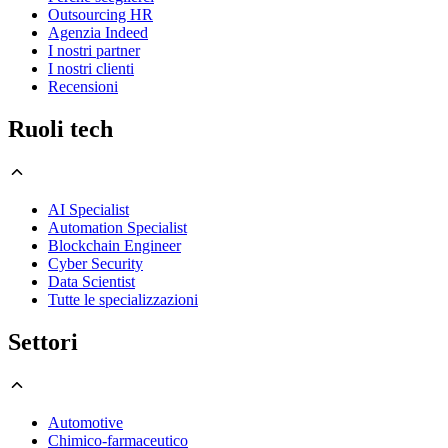
Outsourcing HR
Agenzia Indeed
I nostri partner
I nostri clienti
Recensioni
Ruoli tech
AI Specialist
Automation Specialist
Blockchain Engineer
Cyber Security
Data Scientist
Tutte le specializzazioni
Settori
Automotive
Chimico-farmaceutico