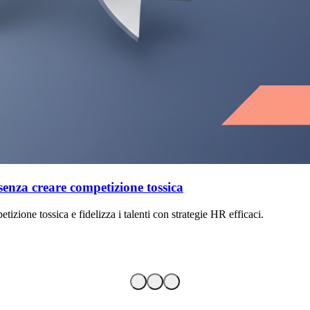
Processo di selezione
Recruiting: perché le prove tro
Il recruiting inefficace allontana i candida
15 luglio 2026