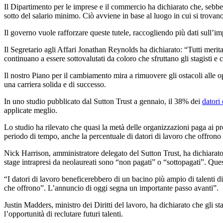
Il Dipartimento per le imprese e il commercio ha dichiarato che, sebben
sotto del salario minimo. Ciò avviene in base al luogo in cui si trovano
Il governo vuole rafforzare queste tutele, raccogliendo più dati sull’imp
Il Segretario agli Affari Jonathan Reynolds ha dichiarato: “Tutti merita
continuano a essere sottovalutati da coloro che sfruttano gli stagisti e
Il nostro Piano per il cambiamento mira a rimuovere gli ostacoli alle opp
una carriera solida e di successo.
In uno studio pubblicato dal Sutton Trust a gennaio, il 38% dei
datori 
applicate meglio.
Lo studio ha rilevato che quasi la metà delle organizzazioni paga ai pro
periodo di tempo, anche la percentuale di datori di lavoro che offrono 
Nick Harrison, amministratore delegato del Sutton Trust, ha dichiarato i
stage intrapresi da neolaureati sono “non pagati” o “sottopagati”. Que
“I datori di lavoro beneficerebbero di un bacino più ampio di talenti di
che offrono”. L’annuncio di oggi segna un importante passo avanti”.
Justin Madders, ministro dei Diritti del lavoro, ha dichiarato che gli
l’opportunità di reclutare futuri talenti.