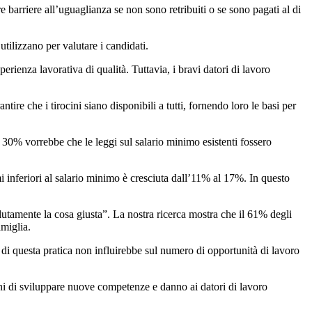
 barriere all’uguaglianza se non sono retribuiti o se sono pagati al di
utilizzano per valutare i candidati.
erienza lavorativa di qualità. Tuttavia, i bravi datori di lavoro
ire che i tirocini siano disponibili a tutti, fornendo loro le basi per
l 30% vorrebbe che le leggi sul salario minimo esistenti fossero
mi inferiori al salario minimo è cresciuta dall’11% al 17%. In questo
olutamente la cosa giusta”. La nostra ricerca mostra che il 61% degli
amiglia.
to di questa pratica non influirebbe sul numero di opportunità di lavoro
ani di sviluppare nuove competenze e danno ai datori di lavoro