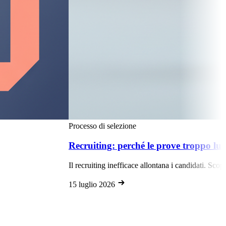
ppo lunghe allontanano i candidati
ti. Scopri come ottimizzare le prove e attrarre i migliori talenti nel 2026.