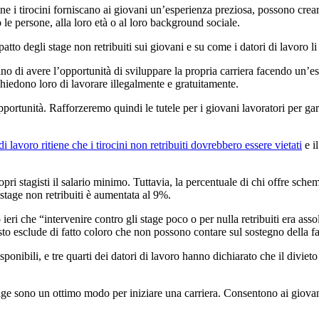
e i tirocini forniscano ai giovani un’esperienza preziosa, possono creare
 le persone, alla loro età o al loro background sociale.
atto degli stage non retribuiti sui giovani e su come i datori di lavoro li 
no di avere l’opportunità di sviluppare la propria carriera facendo un’esp
 chiedono loro di lavorare illegalmente e gratuitamente.
ortunità. Rafforzeremo quindi le tutele per i giovani lavoratori per garant
di lavoro ritiene che i tirocini non retribuiti dovrebbero essere vietati
e i
pri stagisti il salario minimo. Tuttavia, la percentuale di chi offre sche
stage non retribuiti è aumentata al 9%.
eri che “intervenire contro gli stage poco o per nulla retribuiti era ass
sto esclude di fatto coloro che non possono contare sul sostegno della f
sponibili, e tre quarti dei datori di lavoro hanno dichiarato che il divie
 stage sono un ottimo modo per iniziare una carriera. Consentono ai giov