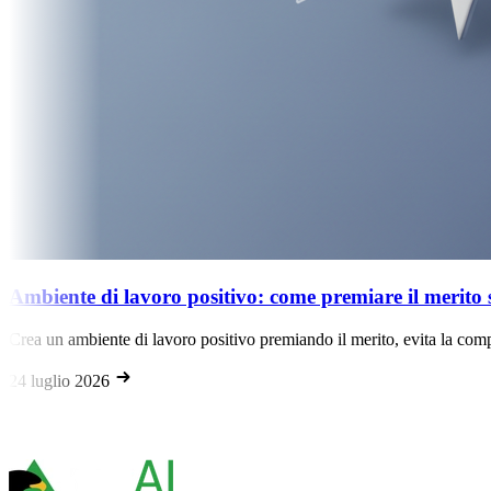
erito senza creare competizione tossica
la competizione tossica e fidelizza i talenti con strategie HR efficaci.